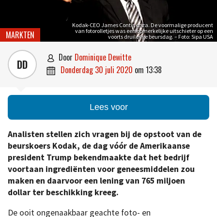
Kodak-CEO James Continenza. De voormalige producent
van fotorolletjes was een opmerkelijke uitschieter op een
MARKTEN
voorts druilerige beursdag. – Foto: Sipa USA
door
Dominique Dewitte

DD
donderdag 30 juli 2020
om
13:38

Lees voor
Analisten stellen zich vragen bij de opstoot van de
beurskoers Kodak, de dag vóór de Amerikaanse
president Trump bekendmaakte dat het bedrijf
voortaan ingrediënten voor geneesmiddelen zou
maken en daarvoor een lening van 765 miljoen
dollar ter beschikking kreeg.
De ooit ongenaakbaar geachte foto- en