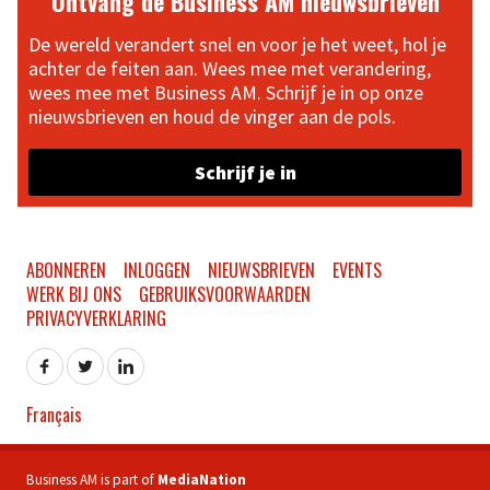
Ontvang de Business AM nieuwsbrieven
De wereld verandert snel en voor je het weet, hol je
achter de feiten aan. Wees mee met verandering,
wees mee met Business AM. Schrijf je in op onze
nieuwsbrieven en houd de vinger aan de pols.
Schrijf je in
ABONNEREN
INLOGGEN
NIEUWSBRIEVEN
EVENTS
WERK BIJ ONS
GEBRUIKSVOORWAARDEN
PRIVACYVERKLARING
Français
Business AM is part of
MediaNation