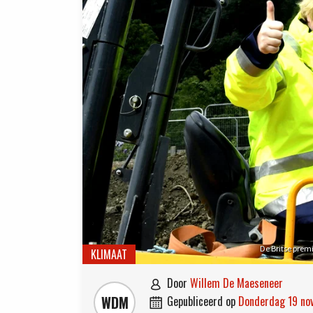
De Britse prem
KLIMAAT
door
Willem De Maeseneer

WDM
gepubliceerd op
donderdag 19 n
