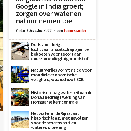
Google in India groeit;
zorgen over water en
natuur nemen toe
Vrijdag 7 Augustus 2026
door
businessam.be
Duitsland dreigt
luchtvaartmaatschappijen te
beboeten voor tekort aan
duurzame vliegtuigbrandstof
Natuurverlies vormt risico voor
mondiale economische
veiligheid, waarschuwt ECB
Historisch laag waterpeil van de
Donau bedreigt werking van
Hongaarse kerncentrale
f
x
Het water in de Rijn staat
historisch laag, met gevolgen
voor de scheepvaart en
watervoorziening