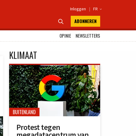
Inloggen
|
FR

ABONNEREN

OPINIE
NEWSLETTERS
KLIMAAT
BUITENLAND
Protest tegen
megadatacentrum van