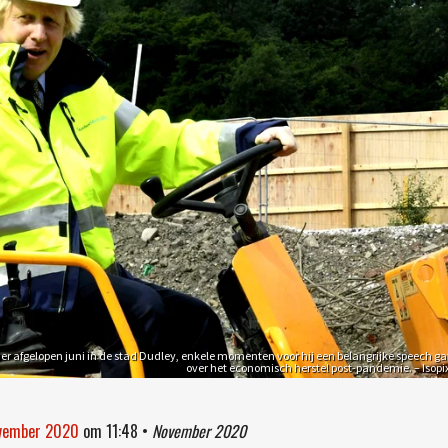
ier afgelopen juni in de stad Dudley, enkele momenten voor hij een belangrijke speech ga
over het economisch herstel post-pandemie. – Isopi
ovember 2020
om
11:48
•
November 2020