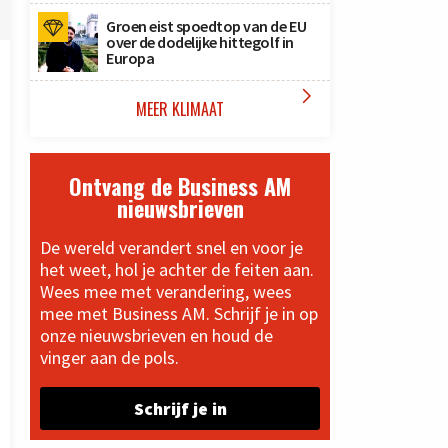
Groen eist spoedtop van de EU
over de dodelijke hittegolf in
Europa

MEER KLIMAAT
Ontvang de Business AM
nieuwsbrieven
De wereld verandert snel en voor je
het weet, hol je achter de feiten aan.
Wees mee met verandering, wees
mee met Business AM. Schrijf je in op
onze nieuwsbrieven en houd de
vinger aan de pols.
Schrijf je in