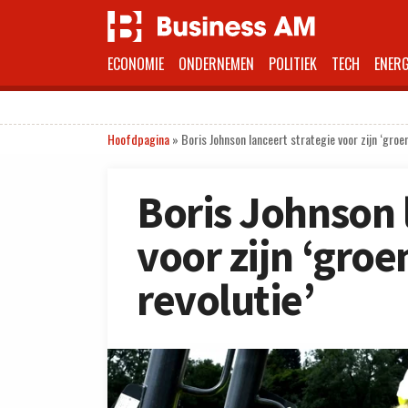
ECONOMIE
ONDERNEMEN
POLITIEK
TECH
ENERG
Hoofdpagina
»
Boris Johnson lanceert strategie voor zijn ‘groen
Boris Johnson 
voor zijn ‘groe
revolutie’