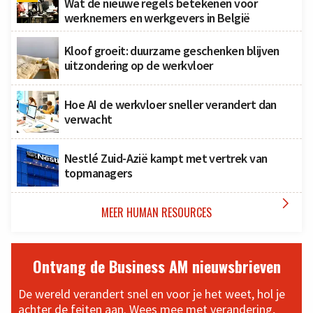
Wat de nieuwe regels betekenen voor
werknemers en werkgevers in België
Kloof groeit: duurzame geschenken blijven
uitzondering op de werkvloer
Hoe AI de werkvloer sneller verandert dan
verwacht
Nestlé Zuid-Azië kampt met vertrek van
topmanagers

MEER HUMAN RESOURCES
Ontvang de Business AM nieuwsbrieven
De wereld verandert snel en voor je het weet, hol je
achter de feiten aan. Wees mee met verandering,