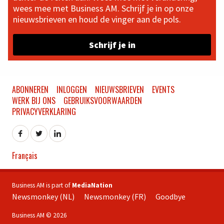
wees mee met Business AM. Schrijf je in op onze
nieuwsbrieven en houd de vinger aan de pols.
Schrijf je in
ABONNEREN
INLOGGEN
NIEUWSBRIEVEN
EVENTS
WERK BIJ ONS
GEBRUIKSVOORWAARDEN
PRIVACYVERKLARING
Français
Business AM is part of
MediaNation
Newsmonkey (NL)
Newsmonkey (FR)
Goodbye
Business AM © 2026