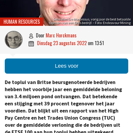
Sebastien De Montessus, vorig jaar de best betaalde
HUMAN RESOURCES
topman van een Brits bedrijf. – Foto: Endeavour Mining
door
Marc Horckmans

dinsdag 23 augustus 2022
om
13:51

Lees voor
De toplui van Britse beursgenoteerde bedrijven
hebben het voorbije jaar een gemiddelde beloning
van 3.4 miljoen pond ontvangen. Dat betekende
een stijging met 39 procent tegenover het jaar
voordien. Dat blijkt uit een rapport van het High
Pay Centre en het Trades Union Congress (TUC)
over de gemiddelde verloning die de bedrijven uit
de FTSE 100 aan hun toplui hebben uitgekeerd.