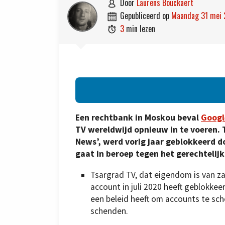
door
Laurens Bouckaert

gepubliceerd op
maandag 31 mei

3
min lezen

Een rechtbank in Moskou beval
Googl
TV wereldwijd opnieuw in te voeren.
News’, werd vorig jaar geblokkeerd d
gaat in beroep tegen het gerechtelijk
Tsargrad TV, dat eigendom is van z
account in juli 2020 heeft geblokke
een beleid heeft om accounts te sch
schenden.