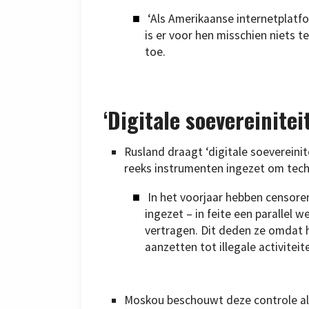
‘Als Amerikaanse internetplatf
is er voor hen misschien niets te
toe.
‘
Digitale soevereinitei
Rusland draagt ‘digitale soevereini
reeks instrumenten ingezet om tec
In het voorjaar hebben censore
ingezet – in feite een parallel 
vertragen. Dit deden ze omdat h
aanzetten tot illegale activiteit
Moskou beschouwt deze controle als 