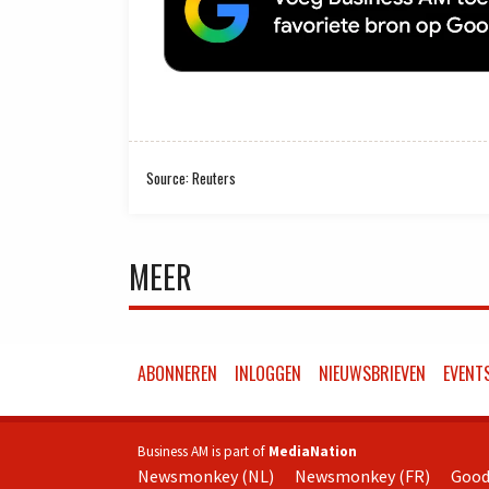
Source: Reuters
MEER
ABONNEREN
INLOGGEN
NIEUWSBRIEVEN
EVENT
Business AM is part of
MediaNation
Newsmonkey (NL)
Newsmonkey (FR)
Good