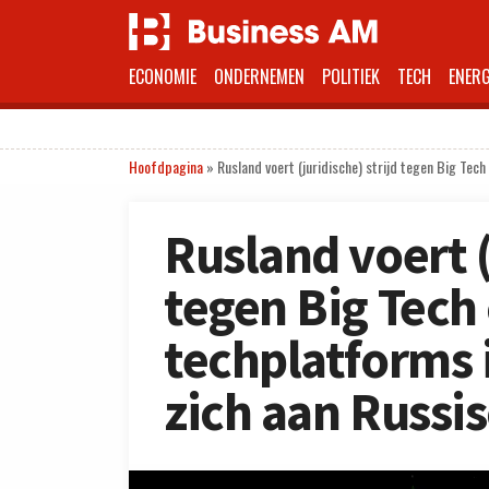
ECONOMIE
ONDERNEMEN
POLITIEK
TECH
ENERG
Hoofdpagina
»
Rusland voert (juridische) strijd tegen Big Te
Rusland voert (
tegen Big Tech
techplatforms
zich aan Russi