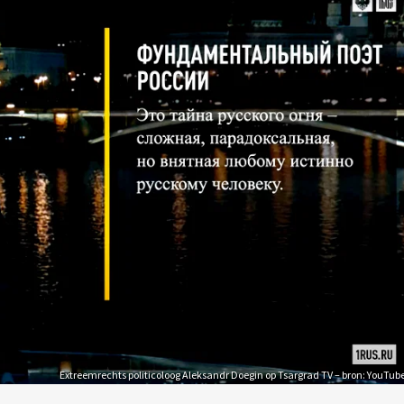
Extreemrechts politicoloog Aleksandr Doegin op Tsargrad TV – bron: YouTub