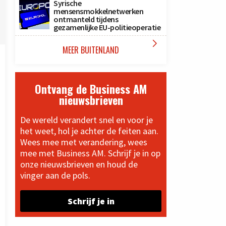
Syrische
mensensmokkelnetwerken
ontmanteld tijdens
gezamenlijke EU-politieoperatie

MEER BUITENLAND
Ontvang de Business AM
nieuwsbrieven
De wereld verandert snel en voor je
het weet, hol je achter de feiten aan.
Wees mee met verandering, wees
mee met Business AM. Schrijf je in op
onze nieuwsbrieven en houd de
vinger aan de pols.
Schrijf je in