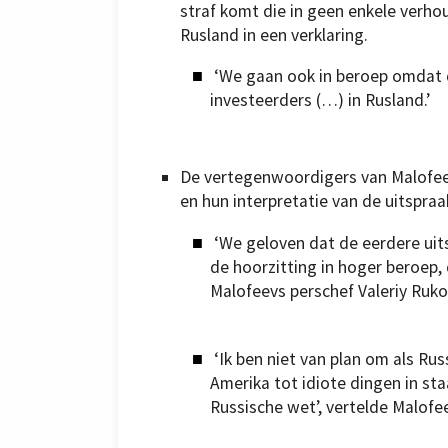
straf komt die in geen enkele verho
Rusland in een verklaring.
‘We gaan ook in beroep omdat d
investeerders (…) in Rusland.’
De vertegenwoordigers van Malofeev
en hun interpretatie van de uitspraa
‘We geloven dat de eerdere uits
de hoorzitting in hoger beroep, d
Malofeevs perschef Valeriy Ruko
‘Ik ben niet van plan om als Rus
Amerika tot idiote dingen in sta
Russische wet’, vertelde Malof