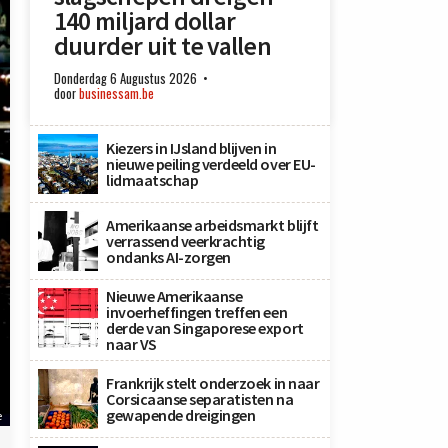
140 miljard dollar
duurder uit te vallen
Donderdag 6 Augustus 2026
door
businessam.be
Kiezers in IJsland blijven in
nieuwe peiling verdeeld over EU-
lidmaatschap
Amerikaanse arbeidsmarkt blijft
verrassend veerkrachtig
ondanks AI-zorgen
Nieuwe Amerikaanse
invoerheffingen treffen een
derde van Singaporese export
naar VS
Frankrijk stelt onderzoek in naar
Corsicaanse separatisten na
gewapende dreigingen
e