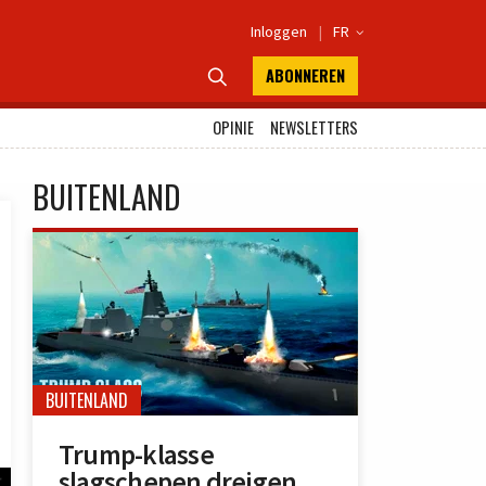
Inloggen
|
FR

ABONNEREN

OPINIE
NEWSLETTERS
BUITENLAND
BUITENLAND
Trump-klasse
slagschepen dreigen