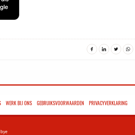
S
WERK BIJ ONS
GEBRUIKSVOORWAARDEN
PRIVACYVERKLARING
bye