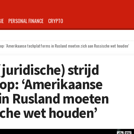
IE
PERSONAL FINANCE
CRYPTO
ch op: ‘Amerikaanse techplatforms in Rusland moeten zich aan Russische wet houden’
juridische) strijd
 op: ‘Amerikaanse
 in Rusland moeten
sche wet houden’