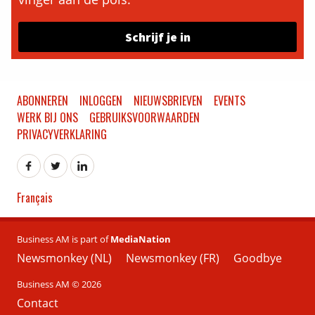
Schrijf je in
ABONNEREN
INLOGGEN
NIEUWSBRIEVEN
EVENTS
WERK BIJ ONS
GEBRUIKSVOORWAARDEN
PRIVACYVERKLARING
Français
Business AM is part of
MediaNation
Newsmonkey (NL)
Newsmonkey (FR)
Goodbye
Business AM © 2026
Contact