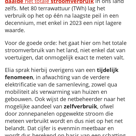
daalde
het totale
stroomverbruik
in ons land
zelfs. Met 80 terrawattuur (TWh) lag het
verbruik op het op één na laagste peil in een
decennium, met enkel in 2023 een nipt lagere
waarde.
Voor de goede orde: het gaat hier om het totale
stroomverbruik van het land, niet enkel dat van
voertuigen, dat onmogelijk exact te meten valt.
Elia sprak hierbij overigens van een
tijdelijk
fenomeen
, in afwachting van de verdere
elektrificatie van de samenleving, zowel qua
mobiliteit als verwarming van huizen en
gebouwen. Ook wijst de netbeheerder naar het
mogelijke aandeel van
zelfverbruik
, ofwel
door zonnepanelen opgewekte stroom die
meteen verbruikt wordt en dus niet op het net
belandt. Dat cijfer is evenmin meetbaar en
wordt dus berekend op basis van een schatting,