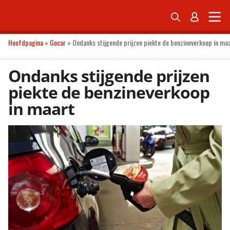


ONDERNEMEN
ECONOMIE
POLITIEK
TECH
PERSONAL FINANCE
Hoofdpagina
»
Gocar
»
Ondanks stijgende prijzen piekte de benzineverkoop in ma
Ondanks stijgende prijzen
piekte de benzineverkoop
in maart