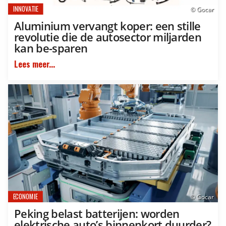
INNOVATIE
© Gocar
Aluminium vervangt koper: een stille
revolutie die de autosector miljarden
kan be-sparen
Lees meer...
ECONOMIE
© Gocar
Peking belast batterijen: worden
elektrische auto’s binnenkort duurder?