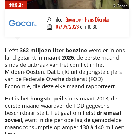
ENERGIE
© Gocar
door
Gocar.be - Hans Dierckx

07/05/2026
om
10:30

Liefst
362 miljoen liter benzine
werd er in ons
land getankt in
maart
2026
, de eerste maand
sinds de uitbraak van het conflict in het
Midden-Oosten. Dat blijkt uit de jongste cijfers
van de Federale Overheidsdienst (FOD)
Economie, die deze elke maand rapporteert.
Het is het
hoogste
peil
sinds maart 2013, de
eerste maand waarover de FOD gegevens
beschikbaar stelt. Het gaat om liefst
driemaal
zoveel
, want in die periode lag de gemiddelde
maandconsumptie op amper 130 à 140 miljoen