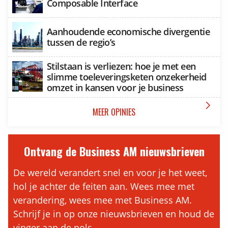
Composable Interface
Aanhoudende economische divergentie
tussen de regio’s
Stilstaan is verliezen: hoe je met een
slimme toeleveringsketen onzekerheid
omzet in kansen voor je business

MEER OPINIES
Ontvang de Business AM nieuwsbrieven
De wereld verandert snel en voor je het weet,
hol je achter de feiten aan. Wees mee met
verandering, wees mee met Business AM.
Schrijf je in op onze nieuwsbrieven en houd de
vinger aan de pols.