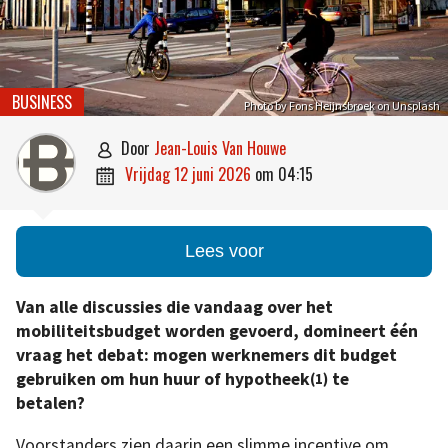
BUSINESS
Photo by Fons Heijnsbroek on Unsplash
door
Jean-Louis Van Houwe

vrijdag 12 juni 2026
om
04:15

Lees voor
Van alle discussies die vandaag over het
mobiliteitsbudget worden gevoerd, domineert één
vraag het debat: mogen werknemers dit budget
gebruiken om hun huur of hypotheek
te
(1)
betalen?
Voorstanders zien daarin een slimme incentive om