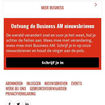

MEER BUSINESS
Ontvang de Business AM nieuwsbrieven
De wereld verandert snel en voor je het weet, hol je
achter de feiten aan. Wees mee met verandering,
wees mee met Business AM. Schrijf je in op onze
nieuwsbrieven en houd de vinger aan de pols.
Schrijf je in
ABONNEREN
INLOGGEN
NIEUWSBRIEVEN
EVENTS
WERK BIJ ONS
GEBRUIKSVOORWAARDEN
PRIVACYVERKLARING