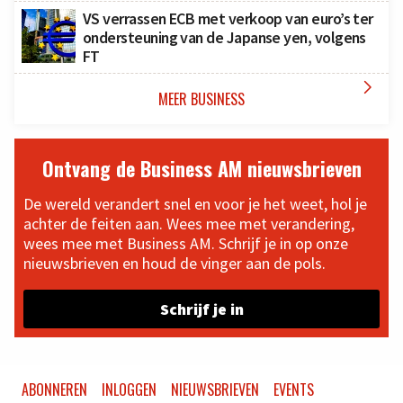
VS verrassen ECB met verkoop van euro’s ter
ondersteuning van de Japanse yen, volgens
FT

MEER BUSINESS
Ontvang de Business AM nieuwsbrieven
De wereld verandert snel en voor je het weet, hol je
achter de feiten aan. Wees mee met verandering,
wees mee met Business AM. Schrijf je in op onze
nieuwsbrieven en houd de vinger aan de pols.
Schrijf je in
ABONNEREN
INLOGGEN
NIEUWSBRIEVEN
EVENTS