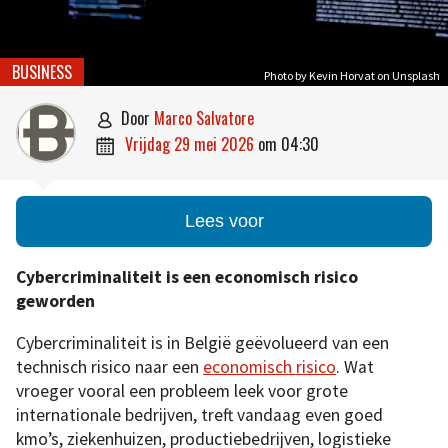
BUSINESS
Photo by Kevin Horvat on Unsplash
door
Marco Salvatore

vrijdag 29 mei 2026
om
04:30

Lees voor
Cybercriminaliteit is een economisch risico
geworden
Cybercriminaliteit is in België geëvolueerd van een
technisch risico naar een
economisch risico
. Wat
vroeger vooral een probleem leek voor grote
internationale bedrijven, treft vandaag even goed
kmo’s, ziekenhuizen, productiebedrijven, logistieke