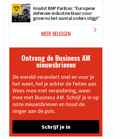
Analist BNP Paribas: “Europese
defensie-industrie klaar voor
groei nu het aantal orders stijgt”

MEER BELEGGEN
Ontvang de Business AM
nieuwsbrieven
De wereld verandert snel en voor je
het weet, hol je achter de feiten aan.
Wees mee met verandering, wees
mee met Business AM. Schrijf je in op
onze nieuwsbrieven en houd de
vinger aan de pols.
Schrijf je in