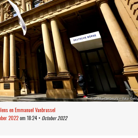
Frankfurtse beurs — foto: Gett
elens en Emmanuel Vanbrussel
tober 2022
om
18:24
•
October 2022