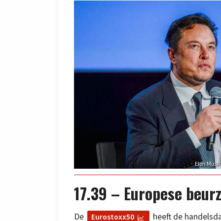
Elon Musk 
17.39 – Europese beurz
De
heeft de handelsda
Eurostoxx50