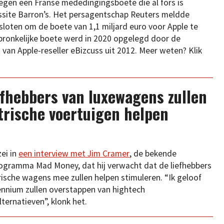
tegen een Franse mededingingsboete die al fors is
wssite Barron’s. Het persagentschap Reuters meldde
loten om de boete van 1,1 miljard euro voor Apple te
spronkelijke boete werd in 2020 opgelegd door de
 van Apple-reseller eBizcuss uit 2012. Meer weten? Klik
efhebbers van luxewagens zullen
trische voertuigen helpen
ei in
een interview met Jim Cramer
, de bekende
rogramma Mad Money, dat hij verwacht dat de liefhebbers
ische wagens mee zullen helpen stimuleren. “Ik geloof
ennium zullen overstappen van hightech
ternatieven”, klonk het.