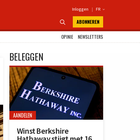
Inloggen
|
FR

ABONNEREN

OPINIE
NEWSLETTERS
BELEGGEN
AANDELEN
Winst Berkshire
Hathaway stijgt met 16