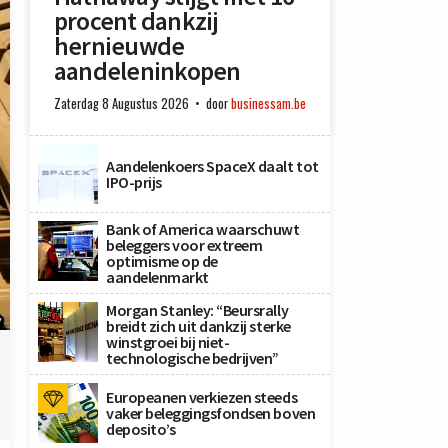
procent dankzij
hernieuwde
aandeleninkopen
Zaterdag 8 Augustus 2026
door
businessam.be
Aandelenkoers SpaceX daalt tot
IPO-prijs
Bank of America waarschuwt
beleggers voor extreem
optimisme op de
aandelenmarkt
Morgan Stanley: “Beursrally
y
breidt zich uit dankzij sterke
winstgroei bij niet-
technologische bedrijven”
Europeanen verkiezen steeds
vaker beleggingsfondsen boven
deposito’s