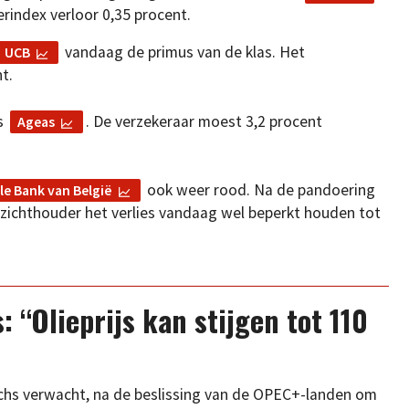
erindex verloor 0,35 procent.
vandaag de primus van de klas. Het
UCB
t.
is
. De verzekeraar moest 3,2 procent
Ageas
ook weer rood. Na de pandoering
le Bank van België
ezichthouder het verlies vandaag wel beperkt houden tot
 “Olieprijs kan stijgen tot 110
hs verwacht, na de beslissing van de OPEC+-landen om