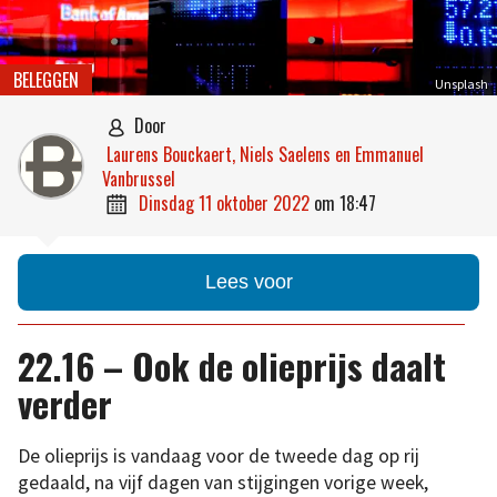
BELEGGEN
Unsplash
door

Laurens Bouckaert, Niels Saelens en Emmanuel
Vanbrussel
dinsdag 11 oktober 2022
om
18:47

Lees voor
22.16 – Ook de olieprijs daalt
verder
De olieprijs is vandaag voor de tweede dag op rij
gedaald, na vijf dagen van stijgingen vorige week,