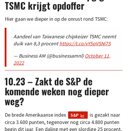
TSMC krijgt opdoffer
Hier gaan we dieper in op de onrust rond TSMC:
Aandeel van Taiwanese chipkeizer TSMC neemt
duik van 8,3 procent
https://t.co/vY5pVSNi7S
— Business AM (@businessamnl)
October 11,
2022
10.23 – Zakt de S&P de
komende weken nog dieper
weg?
De brede Amerikaanse index
is gezakt naar
S&P
circa 3.600 punten, tegenover nog circa 4.800 punten
begin dit jaar. Een daling met een slordige 25 procent,