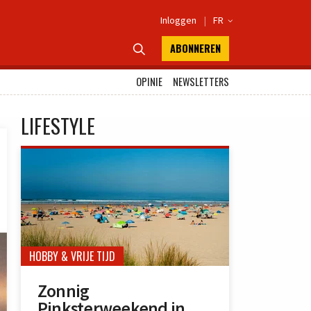
Inloggen
|
FR

ABONNEREN

OPINIE
NEWSLETTERS
LIFESTYLE
HOBBY & VRIJE TIJD
Zonnig
Pinksterweekend in