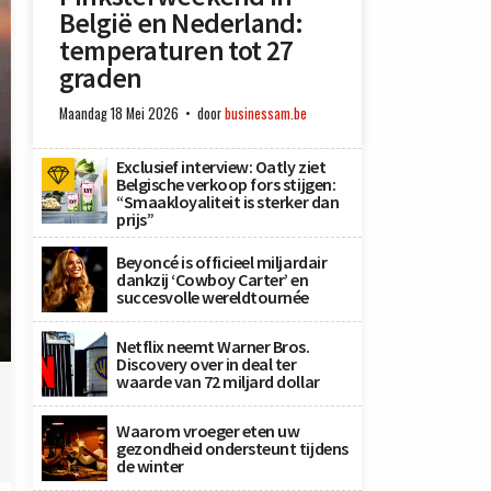
België en Nederland:
temperaturen tot 27
graden
Maandag 18 Mei 2026
door
businessam.be
Exclusief interview: Oatly ziet
Belgische verkoop fors stijgen:
“Smaakloyaliteit is sterker dan
prijs”
Beyoncé is officieel miljardair
dankzij ‘Cowboy Carter’ en
succesvolle wereldtournée
Netflix neemt Warner Bros.
Discovery over in deal ter
waarde van 72 miljard dollar
Waarom vroeger eten uw
gezondheid ondersteunt tijdens
de winter