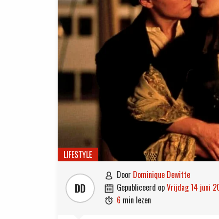
LIFESTYLE
door
Dominique Dewitte

DD
gepubliceerd op
vrijdag 14 juni 

6
min lezen
