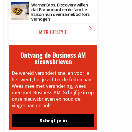
Warner Bros. Discovery willen
dat Paramount en de familie
Ellison hun overnamebod fors
verhogen

MEER LIFESTYLE
Ontvang de Business AM
nieuwsbrieven
De wereld verandert snel en voor je
het weet, hol je achter de feiten aan.
Wees mee met verandering, wees
mee met Business AM. Schrijf je in op
onze nieuwsbrieven en houd de
vinger aan de pols.
Schrijf je in