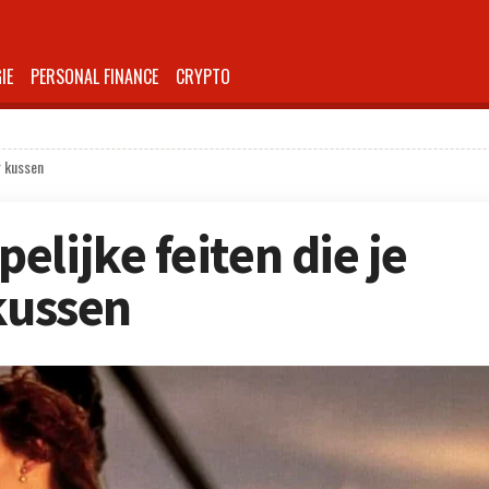
IE
PERSONAL FINANCE
CRYPTO
r kussen
lijke feiten die je
 kussen