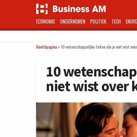
ECONOMIE
ONDERNEMEN
POLITIEK
TECH
ENERG
Hoofdpagina
»
10 wetenschappelijke feiten die je niet wist ove
10 wetenschappe
niet wist over