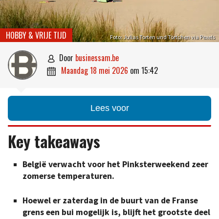
HOBBY & VRIJE TIJD
Foto: Julias Torten und Törtchen via Pexels
door
businessam.be

maandag 18 mei 2026
om
15:42

Lees voor
Key takeaways
België verwacht voor het Pinksterweekend zeer
zomerse temperaturen.
Hoewel er zaterdag in de buurt van de Franse
grens een bui mogelijk is, blijft het grootste deel