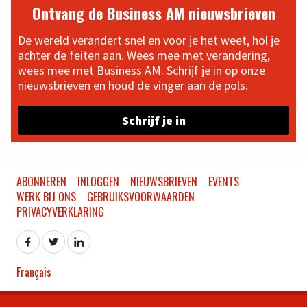
Ontvang de Business AM nieuwsbrieven
De wereld verandert snel en voor je het weet, hol je
achter de feiten aan. Wees mee met verandering,
wees mee met Business AM. Schrijf je in op onze
nieuwsbrieven en houd de vinger aan de pols.
Schrijf je in
ABONNEREN
INLOGGEN
NIEUWSBRIEVEN
EVENTS
WERK BIJ ONS
GEBRUIKSVOORWAARDEN
PRIVACYVERKLARING
Français