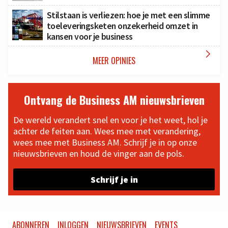
Stilstaan is verliezen: hoe je met een slimme
toeleveringsketen onzekerheid omzet in
kansen voor je business

MEER OPINIES
Ontvang de Business AM nieuwsbrieven
De wereld verandert snel en voor je het weet, hol je
achter de feiten aan. Wees mee met verandering,
wees mee met Business AM. Schrijf je in op onze
nieuwsbrieven en houd de vinger aan de pols.
Schrijf je in
ABONNEREN
INLOGGEN
NIEUWSBRIEVEN
EVENTS