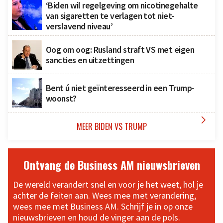
‘Biden wil regelgeving om nicotinegehalte
van sigaretten te verlagen tot niet-
verslavend niveau’
Oog om oog: Rusland straft VS met eigen
sancties en uitzettingen
Bent ú niet geïnteresseerd in een Trump-
woonst?

MEER BIDEN VS TRUMP
Ontvang de Business AM nieuwsbrieven
De wereld verandert snel en voor je het weet, hol je
achter de feiten aan. Wees mee met verandering,
wees mee met Business AM. Schrijf je in op onze
nieuwsbrieven en houd de vinger aan de pols.