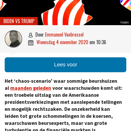
BIDEN VS TRUMP
Isopix
door
Emmanuel Vanbrussel

woensdag 4 november 2020
om
10:36

Lees voor
Het ‘chaos-scenario’ waar sommige beurshuizen
al
maanden geleden
voor waarschuwden komt uit:
een troebele uitslag van de Amerikaanse
presidentsverkiezingen met aanslepende tellingen
en mogelijk rechtszaken. De onzekerheid kan
leiden tot grote schommelingen in de koersen,
waarschuwen beursexperts
,
maar van grote
turbulentie op de financiële markten is