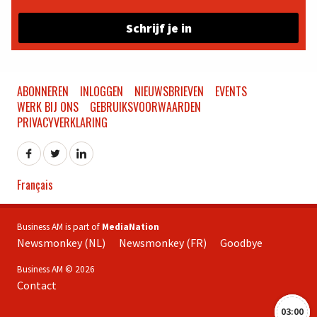
Schrijf je in
ABONNEREN
INLOGGEN
NIEUWSBRIEVEN
EVENTS
WERK BIJ ONS
GEBRUIKSVOORWAARDEN
PRIVACYVERKLARING
Français
Business AM is part of
MediaNation
Newsmonkey (NL)
Newsmonkey (FR)
Goodbye
Business AM © 2026
Contact
03:00