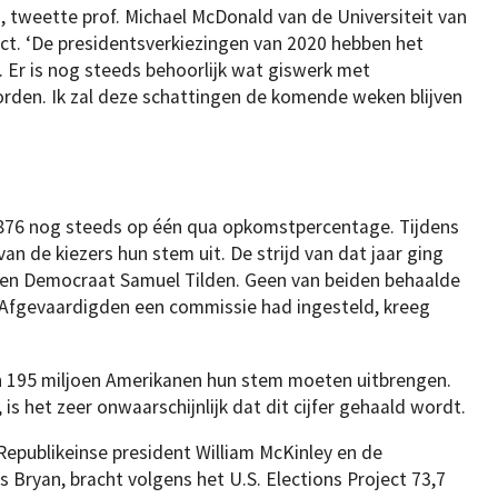
t), tweette prof. Michael McDonald van de Universiteit van
ect. ‘De presidentsverkiezingen van 2020 hebben het
 Er is nog steeds behoorlijk wat giswerk met
rden. Ik zal deze schattingen de komende weken blijven
876 nog steeds op één qua opkomstpercentage. Tijdens
n de kiezers hun stem uit. De strijd van dat jaar ging
 en Democraat Samuel Tilden. Geen van beiden behaalde
 Afgevaardigden een commissie had ingesteld, kreeg
n 195 miljoen Amerikanen hun stem moeten uitbrengen.
is het zeer onwaarschijnlijk dat dit cijfer gehaald wordt.
 Republikeinse president William McKinley en de
 Bryan, bracht volgens het U.S. Elections Project 73,7