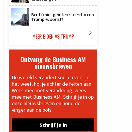
Bent ú niet geïnteresseerd in een
Trump-woonst?

MEER BIDEN VS TRUMP
Ontvang de Business AM
nieuwsbrieven
De wereld verandert snel en voor je
het weet, hol je achter de feiten aan.
Wees mee met verandering, wees
mee met Business AM. Schrijf je in op
onze nieuwsbrieven en houd de
vinger aan de pols.
Schrijf je in