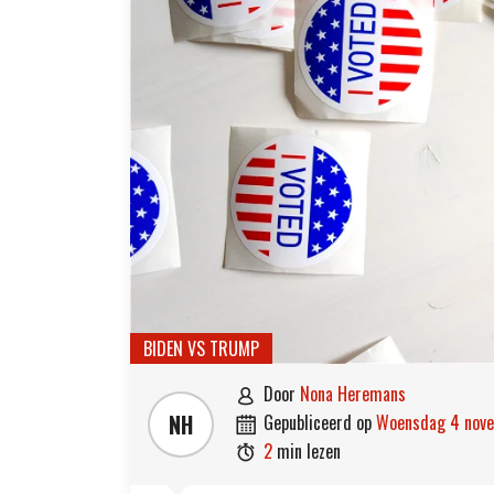
BIDEN VS TRUMP
door
Nona Heremans

NH
gepubliceerd op
woensdag 4 no

2
min lezen
