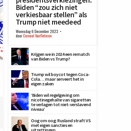
presidentsverkiezingen:
Biden “zou zich niet
verkiesbaar stellen” als
Trump niet meedeed
Woensdag 6 December 2023
door
Corneel Vanfleteren
Krijgen we in 2024 een rematch
van Biden vs Trump?
Trump wil boycot tegen Coca-
Cola… maar serveert het in
eigen zaken
‘Biden wil regelgeving om
nicotinegehalte van sigaretten
te verlagen tot niet-verslavend
niveau’
Oog om oog: Rusland straft VS
met eigen sancties en
uitzettingen