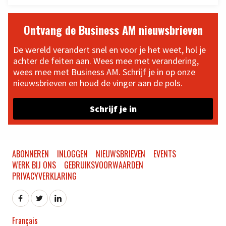
Ontvang de Business AM nieuwsbrieven
De wereld verandert snel en voor je het weet, hol je
achter de feiten aan. Wees mee met verandering,
wees mee met Business AM. Schrijf je in op onze
nieuwsbrieven en houd de vinger aan de pols.
Schrijf je in
ABONNEREN
INLOGGEN
NIEUWSBRIEVEN
EVENTS
WERK BIJ ONS
GEBRUIKSVOORWAARDEN
PRIVACYVERKLARING
Français