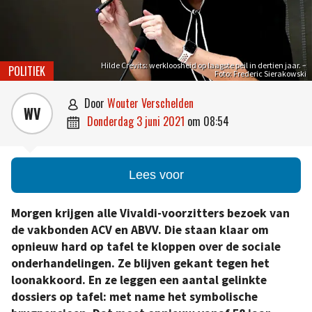
Hilde Crevits: werkloosheid op laagste peil in dertien jaar. –
POLITIEK
Foto: Frederic Sierakowski
door
Wouter Verschelden

WV
donderdag 3 juni 2021
om
08:54

Lees voor
Morgen krijgen alle Vivaldi-voorzitters bezoek van
de vakbonden ACV en ABVV. Die staan klaar om
opnieuw hard op tafel te kloppen over de sociale
onderhandelingen. Ze blijven gekant tegen het
loonakkoord. En ze leggen een aantal gelinkte
dossiers op tafel: met name het symbolische