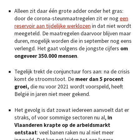
Alleen zit daar één grote adder onder het gras:
door de corona-steunmaatregelen zit er nog
een
reservoir aan tijdelijke werklozen
in dat niet wordt
meegeteld. De maatregelen daarvoor blijven maar
duren, mogelijk worden die in september nog eens
verlengd. Het gaat volgens de jongste cijfers
om
ongeveer 350.000 mensen
.
Tegelijk trekt de conjunctuur fors aan: na de crisis
komt de stroomstoot. De
meer dan 5 procent
groei,
die nu voor 2021 wordt voorspeld, heeft
België in jaren niet meer gekend.
Het gevolg is dat zowat iedereen aanvoelt dat er
straks, of voor sommige sectoren nu al,
in
Vlaanderen
krapte op de arbeidsmarkt
ontstaat
: veel banen raken nu al niet meer
ingevuld. Dat kan net leiden tot een lagere