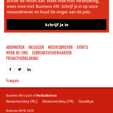
achter de feiten aan. Wees mee met verandering,
wees mee met Business AM. Schrijf je in op onze
nieuwsbrieven en houd de vinger aan de pols.
Schrijf je in
ABONNEREN
INLOGGEN
NIEUWSBRIEVEN
EVENTS
WERK BIJ ONS
GEBRUIKSVOORWAARDEN
PRIVACYVERKLARING
Français
Business AM is part of
MediaNation
Newsmonkey (NL)
Newsmonkey (FR)
Goodbye
Business AM © 2026