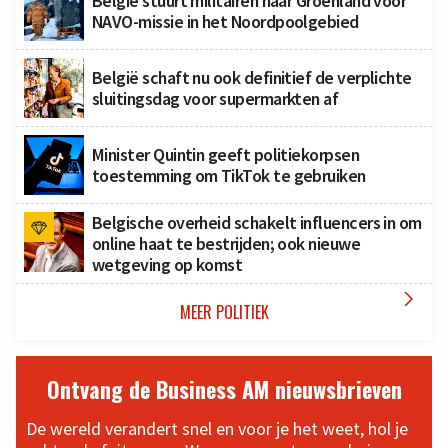
België stuurt militairen naar Groenland voor
NAVO-missie in het Noordpoolgebied
België schaft nu ook definitief de verplichte
sluitingsdag voor supermarkten af
Minister Quintin geeft politiekorpsen
toestemming om TikTok te gebruiken
Belgische overheid schakelt influencers in om
online haat te bestrijden; ook nieuwe
wetgeving op komst

MEER POLITIEK
Ontvang de Business AM nieuwsbrieven
De wereld verandert snel en voor je het weet, hol je