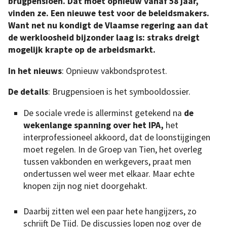
brugpensioen. Dat moet opnieuw vanaf 58 jaar,
vinden ze. Een nieuwe test voor de beleidsmakers.
Want net nu kondigt de Vlaamse regering aan dat
de werkloosheid bijzonder laag is: straks dreigt
mogelijk krapte op de arbeidsmarkt.
In het nieuws
: Opnieuw vakbondsprotest.
De details
: Brugpensioen is het symbooldossier.
De sociale vrede is allerminst getekend na
de
wekenlange spanning over het IPA,
het
interprofessioneel akkoord, dat de loonstijgingen
moet regelen. In de Groep van Tien, het overleg
tussen vakbonden en werkgevers, praat men
ondertussen wel weer met elkaar. Maar echte
knopen zijn nog niet doorgehakt.
Daarbij zitten wel een paar hete hangijzers, zo
schrijft De Tijd. De discussies lopen nog over de