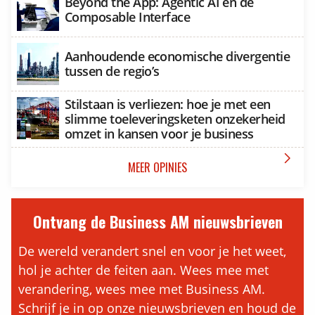
Beyond the App: Agentic AI en de
Composable Interface
Aanhoudende economische divergentie
tussen de regio’s
Stilstaan is verliezen: hoe je met een
slimme toeleveringsketen onzekerheid
omzet in kansen voor je business

MEER OPINIES
Ontvang de Business AM nieuwsbrieven
De wereld verandert snel en voor je het weet,
hol je achter de feiten aan. Wees mee met
verandering, wees mee met Business AM.
Schrijf je in op onze nieuwsbrieven en houd de