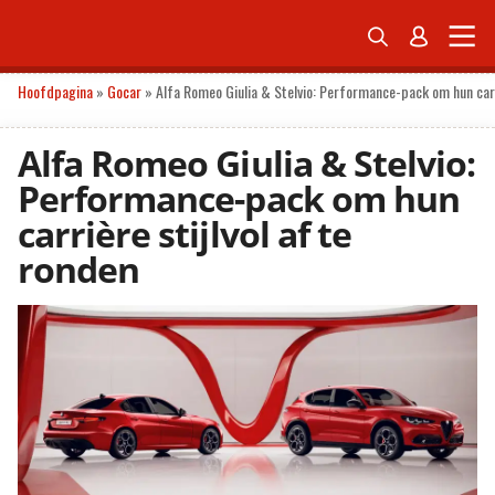


ONDERNEMEN
ECONOMIE
POLITIEK
TECH
PERSONAL FINANCE
Hoofdpagina
»
Gocar
»
Alfa Romeo Giulia & Stelvio: Performance-pack om hun carri
Alfa Romeo Giulia & Stelvio:
Performance-pack om hun
carrière stijlvol af te
ronden