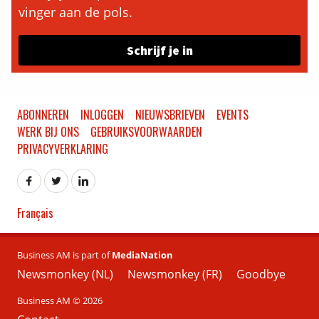
vinger aan de pols.
Schrijf je in
ABONNEREN
INLOGGEN
NIEUWSBRIEVEN
EVENTS
WERK BIJ ONS
GEBRUIKSVOORWAARDEN
PRIVACYVERKLARING
Français
Business AM is part of
MediaNation
Newsmonkey (NL)
Newsmonkey (FR)
Goodbye
Business AM © 2026