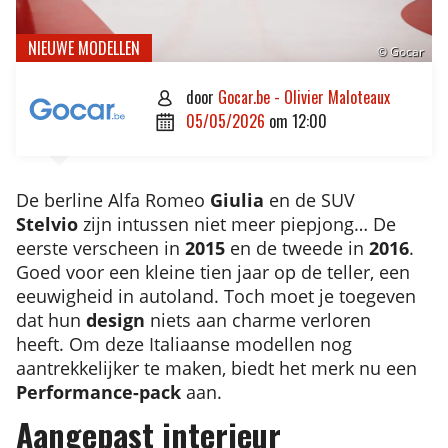
NIEUWE MODELLEN
© Gocar
door
Gocar.be - Olivier Maloteaux

05/05/2026
om
12:00

De berline Alfa Romeo
Giulia
en de SUV
Stelvio
zijn intussen niet meer piepjong… De
eerste verscheen in
2015
en de tweede in
2016
.
Goed voor een kleine tien jaar op de teller, een
eeuwigheid in autoland. Toch moet je toegeven
dat hun
design
niets aan charme verloren
heeft. Om deze Italiaanse modellen nog
aantrekkelijker te maken, biedt het merk nu een
Performance-pack
aan.
Aangepast interieur