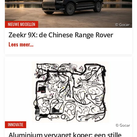
NIEUWE MODELLEN
© Gocar
Zeekr 9X: de Chinese Range Rover
Lees meer...
INNOVATIE
© Gocar
Aluminium vervangt koper: een stille