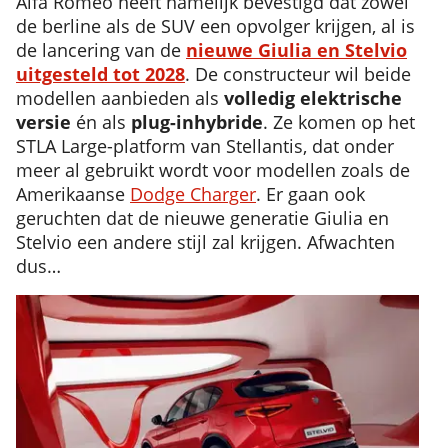
Alfa Romeo heeft namelijk bevestigd dat zowel
de berline als de SUV een opvolger krijgen, al is
de lancering van de
nieuwe Giulia en Stelvio
uitgesteld tot 2028
. De constructeur wil beide
modellen aanbieden als
volledig elektrische
versie
én als
plug-inhybride
. Ze komen op het
STLA Large-platform van Stellantis, dat onder
meer al gebruikt wordt voor modellen zoals de
Amerikaanse
Dodge Charger
. Er gaan ook
geruchten dat de nieuwe generatie Giulia en
Stelvio een andere stijl zal krijgen. Afwachten
dus…