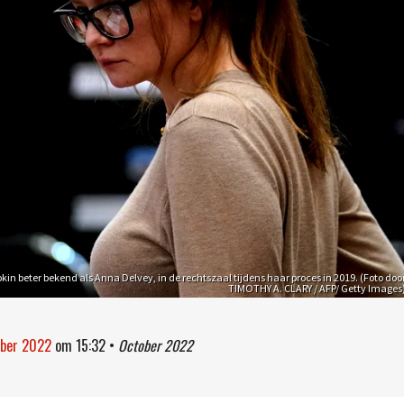
kin beter bekend als Anna Delvey, in de rechtszaal tijdens haar proces in 2019. (Foto doo
TIMOTHY A. CLARY / AFP/ Getty Images
ober 2022
om
15:32
•
October 2022