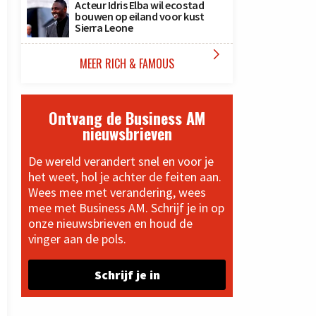
Acteur Idris Elba wil ecostad
bouwen op eiland voor kust
Sierra Leone

MEER RICH & FAMOUS
Ontvang de Business AM
nieuwsbrieven
De wereld verandert snel en voor je
het weet, hol je achter de feiten aan.
Wees mee met verandering, wees
mee met Business AM. Schrijf je in op
onze nieuwsbrieven en houd de
vinger aan de pols.
Schrijf je in