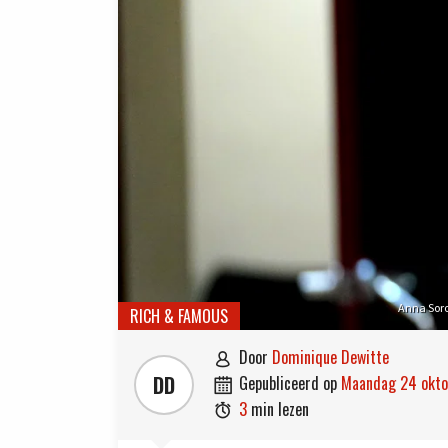
Anna Soro
RICH & FAMOUS
door
Dominique Dewitte

DD
gepubliceerd op
maandag 24 okt

3
min lezen
