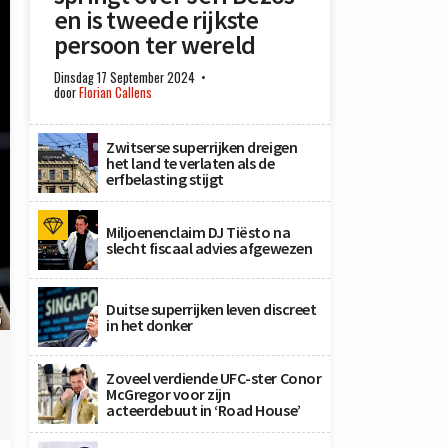
en is tweede rijkste
persoon ter wereld
Dinsdag 17 September 2024
door
Florian Callens
Zwitserse superrijken dreigen
het land te verlaten als de
erfbelasting stijgt
Miljoenenclaim DJ Tiësto na
slecht fiscaal advies afgewezen
Duitse superrijken leven discreet
r
)
in het donker
Zoveel verdiende UFC-ster Conor
McGregor voor zijn
acteerdebuut in ‘Road House’