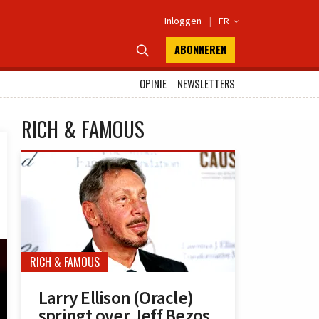
Inloggen
|
FR

ABONNEREN

OPINIE
NEWSLETTERS
RICH & FAMOUS
RICH & FAMOUS
Larry Ellison (Oracle)
springt over Jeff Bezos