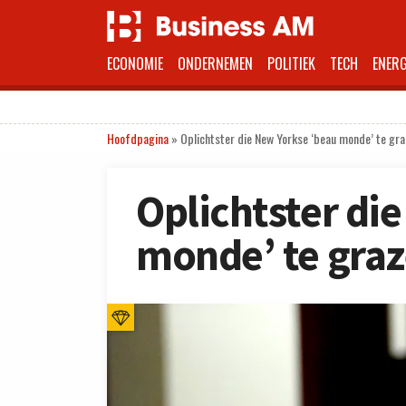
ECONOMIE
ONDERNEMEN
POLITIEK
TECH
ENERG
Hoofdpagina
»
Oplichtster die New Yorkse ‘beau monde’ te gr
Oplichtster di
monde’ te gra