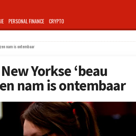
IE
PERSONAL FINANCE
CRYPTO
azen nam is ontembaar
e New Yorkse ‘beau
zen nam is ontembaar