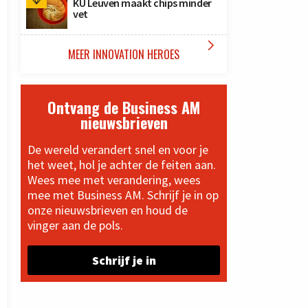
KU Leuven maakt chips minder
vet

MEER INNOVATION HEROES
Ontvang de Business AM
nieuwsbrieven
De wereld verandert snel en voor je
het weet, hol je achter de feiten aan.
Wees mee met verandering, wees
mee met Business AM. Schrijf je in op
onze nieuwsbrieven en houd de
vinger aan de pols.
Schrijf je in