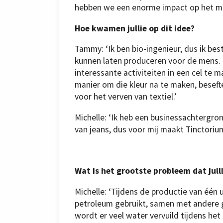
hebben we een enorme impact op het mil
‘Tijdens
de
Hoe kwamen jullie op dit idee?
productie
van
één
Tammy: ‘Ik ben bio-ingenieur, dus ik be
unit
indigo
kunnen laten produceren voor de mens. 
wordt
momenteel
interessante activiteiten in een cel te 
honderd
keer
manier om die kleur na te maken, beseft
zoveel
petroleum
voor het verven van textiel.’
gebruikt,
samen
met
andere
Michelle: ‘Ik heb een businessachtergron
giftige
stoffen
van jeans, dus voor mij maakt Tinctorium
zoals
formaldehyde
en
cyanide’
Wat is het grootste probleem dat jul
Michelle: ‘Tijdens de productie van éé
petroleum gebruikt, samen met andere g
wordt er veel water vervuild tijdens h