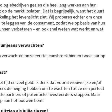
ologiebedrijven gezien die heel lang werken aan hun
p de markt loslaten. Dat is begrijpelijk, want het duurt
eling het levenslicht ziet. Wij proberen echter om onze
n te leggen van de consument, zodat we op basis van hun
unnen verbeteren – en ook snel weten wat werkt en wat
riumjeans verwachten?
en verwachten onze eerste jeansbroek binnen twee jaar op
est?
 tijd en veel geld. Ik denk dat vooral vrouwelijke en/of
rs de neiging hebben om te wachten tot ze een perfect
le partners of potentiële investeerders stappen. Maar
t-up aan het bouwen bent.’
uitzien als jullie slagen?