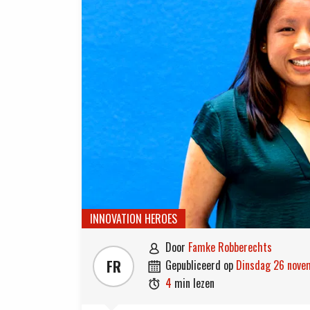
INNOVATION HEROES
door
Famke Robberechts

FR
gepubliceerd op
dinsdag 26 nov

4
min lezen
