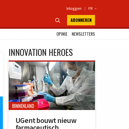
Inloggen
|
FR

ABONNEREN

OPINIE
NEWSLETTERS
INNOVATION HEROES
BINNENLAND
UGent bouwt nieuw
farmaceutisch