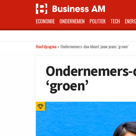
ECONOMIE
ONDERNEMEN
POLITIEK
TECH
ENERG
Hoofdpagina
»
Ondernemers-duo kleurt jouw jeans ‘groen’
Ondernemers-d
‘groen’