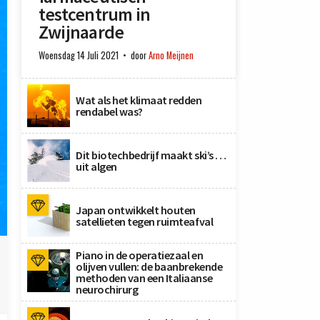
testcentrum in
Zwijnaarde
Woensdag 14 Juli 2021
door
Arno Meijnen
Wat als het klimaat redden
rendabel was?
Dit biotechbedrijf maakt ski’s …
uit algen
Japan ontwikkelt houten
satellieten tegen ruimteafval
Piano in de operatiezaal en
olijven vullen: de baanbrekende
methoden van een Italiaanse
neurochirurg