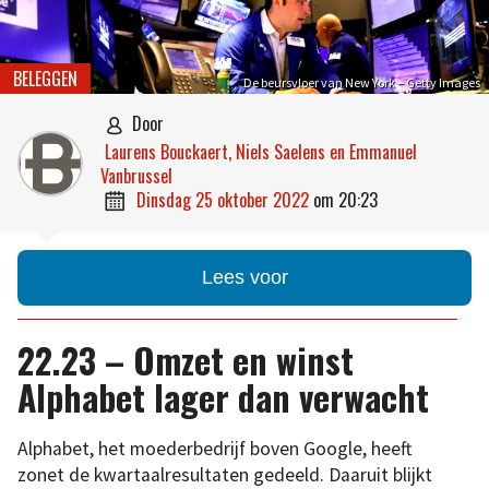
BELEGGEN
De beursvloer van New York – Getty Images
door

Laurens Bouckaert, Niels Saelens en Emmanuel
Vanbrussel
dinsdag 25 oktober 2022
om
20:23

Lees voor
22.23 – Omzet en winst
Alphabet lager dan verwacht
Alphabet, het moederbedrijf boven Google, heeft
zonet de kwartaalresultaten gedeeld. Daaruit blijkt