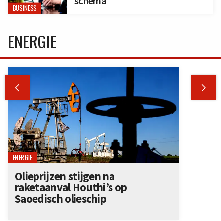
schema
BUSINESS
ENERGIE


ENERGIE
Olieprijzen stijgen na
raketaanval Houthi’s op
Saoedisch olieschip