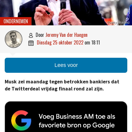
ONDERNEMEN
(Getty Images)
door
Jeremy Van der Haegen

dinsdag 25 oktober 2022
om
18:11

Lees voor
Musk zei maandag tegen betrokken bankiers dat
de Twitterdeal vrijdag finaal rond zal zijn.