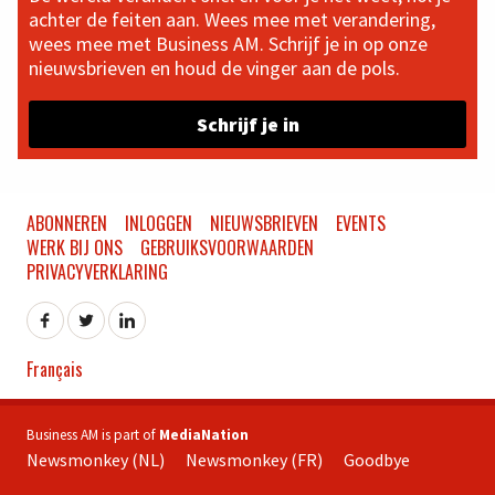
achter de feiten aan. Wees mee met verandering,
wees mee met Business AM. Schrijf je in op onze
nieuwsbrieven en houd de vinger aan de pols.
Schrijf je in
ABONNEREN
INLOGGEN
NIEUWSBRIEVEN
EVENTS
WERK BIJ ONS
GEBRUIKSVOORWAARDEN
PRIVACYVERKLARING
Français
Business AM is part of
MediaNation
Newsmonkey (NL)
Newsmonkey (FR)
Goodbye