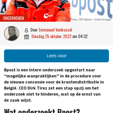
ONDERNEMEN
Dirk Tirez, CEO Bpost – Getty Images
door
Emmanuel Vanbrussel

dinsdag 25 oktober 2022
om
04:32

Lees voor
Bpost is een intern onderzoek opgestart naar
“mogelijke wanpraktijken” in de procedure voor
de nieuwe concessie voor de krantendistributie in
België. CEO Dirk Tirez zet een stap opzij om het
onderzoek niet te hinderen, wat op de ernst van
de zaak wijst.
Wat onderzoekt Bpost?