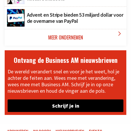
Advent en Stripe bieden 53 miljard dollar voor
de overname van PayPal

MEER ONDERNEMEN
Ontvang de Business AM nieuwsbrieven
De wereld verandert snel en voor je het weet, hol je
achter de feiten aan. Wees mee met verandering,
wees mee met Business AM. Schrijf je in op onze
nieuwsbrieven en houd de vinger aan de pols.
Schrijf je in