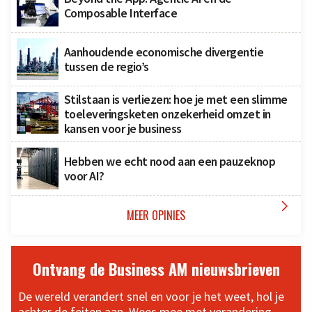
Composable Interface
Aanhoudende economische divergentie
tussen de regio’s
Stilstaan is verliezen: hoe je met een slimme
toeleveringsketen onzekerheid omzet in
kansen voor je business
Hebben we echt nood aan een pauzeknop
voor AI?

MEER OPINIES
Ontvang de Business AM nieuwsbrieven
De wereld verandert snel en voor je het weet, hol je
achter de feiten aan. Wees mee met verandering,