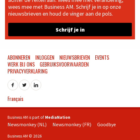
wees mee met Business AM. Schrijf je in op onze
nieuwsbrieven en houd de vinger aan de pols.
Schrijf je in
ABONNEREN
INLOGGEN
NIEUWSBRIEVEN
EVENTS
WERK BIJ ONS
GEBRUIKSVOORWAARDEN
PRIVACYVERKLARING
Français
Business AM is part of
MediaNation
Newsmonkey (NL)
Newsmonkey (FR)
Goodbye
Business AM © 2026