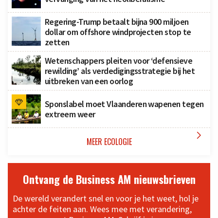
Regering-Trump betaalt bijna 900 miljoen
dollar om offshore windprojecten stop te
zetten
Wetenschappers pleiten voor ‘defensieve
rewilding’ als verdedigingsstrategie bij het
uitbreken van een oorlog
Sponslabel moet Vlaanderen wapenen tegen
extreem weer

MEER ECOLOGIE
Ontvang de Business AM nieuwsbrieven
De wereld verandert snel en voor je het weet, hol je
achter de feiten aan. Wees mee met verandering,