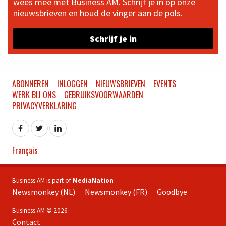
wees mee met Business AM. Schrijf je in op onze
nieuwsbrieven en houd de vinger aan de pols.
Schrijf je in
ABONNEREN
INLOGGEN
NIEUWSBRIEVEN
EVENTS
WERK BIJ ONS
GEBRUIKSVOORWAARDEN
PRIVACYVERKLARING
Français
Business AM is part of
MediaNation
Newsmonkey (NL)
Newsmonkey (FR)
Goodbye
Business AM © 2026
Contact