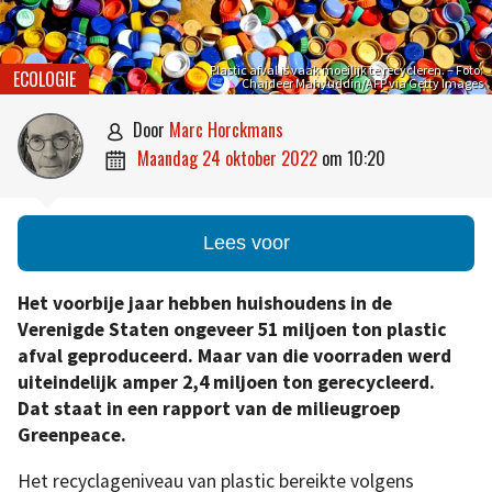
Plastic afval is vaak moeilijk te recycleren. – Foto:
ECOLOGIE
Chaideer Mahyuddin/AFP via Getty Images
door
Marc Horckmans

maandag 24 oktober 2022
om
10:20

Lees voor
Het voorbije jaar hebben huishoudens in de
Verenigde Staten ongeveer 51 miljoen ton plastic
afval geproduceerd. Maar van die voorraden werd
uiteindelijk amper 2,4 miljoen ton gerecycleerd.
Dat staat in een rapport van de milieugroep
Greenpeace.
Het recyclageniveau van plastic bereikte volgens