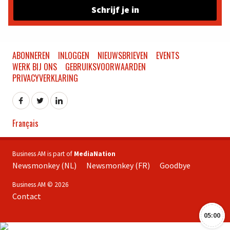
Schrijf je in
ABONNEREN
INLOGGEN
NIEUWSBRIEVEN
EVENTS
WERK BIJ ONS
GEBRUIKSVOORWAARDEN
PRIVACYVERKLARING
Français
Business AM is part of
MediaNation
Newsmonkey (NL)
Newsmonkey (FR)
Goodbye
Business AM © 2026
Contact
05:00