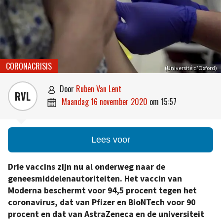
CORONACRISIS
(Université d’Oxford)
door
Ruben Van Lent

RVL
maandag 16 november 2020
om
15:57

Lees voor
Drie vaccins zijn nu al onderweg naar de
geneesmiddelenautoriteiten. Het vaccin van
Moderna beschermt voor 94,5 procent tegen het
coronavirus, dat van Pfizer en BioNTech voor 90
procent en dat van AstraZeneca en de universiteit