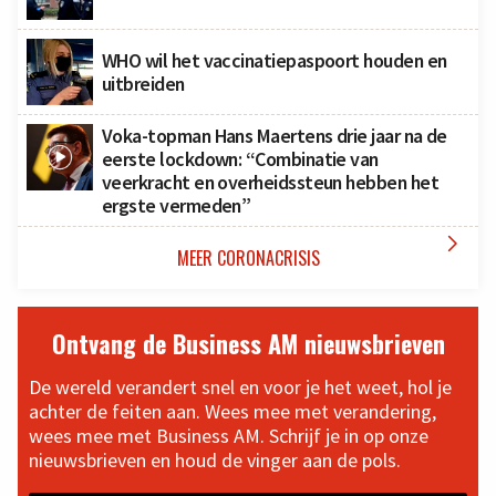
WHO wil het vaccinatiepaspoort houden en
uitbreiden
Voka-topman Hans Maertens drie jaar na de
eerste lockdown: “Combinatie van
veerkracht en overheidssteun hebben het
ergste vermeden”

MEER CORONACRISIS
Ontvang de Business AM nieuwsbrieven
De wereld verandert snel en voor je het weet, hol je
achter de feiten aan. Wees mee met verandering,
wees mee met Business AM. Schrijf je in op onze
nieuwsbrieven en houd de vinger aan de pols.