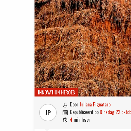
INNOVATION HEROES
door
Juliana Pignataro

JP
gepubliceerd op
dinsdag 22 okto

4
min lezen
