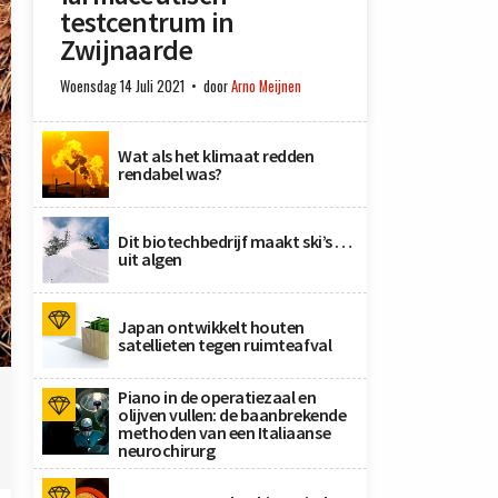
testcentrum in
Zwijnaarde
Woensdag 14 Juli 2021
door
Arno Meijnen
Wat als het klimaat redden
rendabel was?
Dit biotechbedrijf maakt ski’s …
uit algen
Japan ontwikkelt houten
satellieten tegen ruimteafval
Piano in de operatiezaal en
olijven vullen: de baanbrekende
methoden van een Italiaanse
neurochirurg