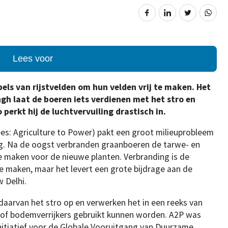
Lees voor
els van rijstvelden om hun velden vrij te maken. Het
h laat de boeren iets verdienen met het stro en
erkt hij de luchtvervuiling drastisch in.
ees: Agriculture to Power) pakt een groot milieuprobleem
ng. Na de oogst verbranden graanboeren de tarwe- en
te maken voor de nieuwe planten. Verbranding is de
e maken, maar het levert een grote bijdrage aan de
 Delhi.
daarvan het stro op en verwerken het in een reeks van
g of bodemverrijkers gebruikt kunnen worden. A2P was
nitiatief voor de Globale Vooruitgang van Duurzame