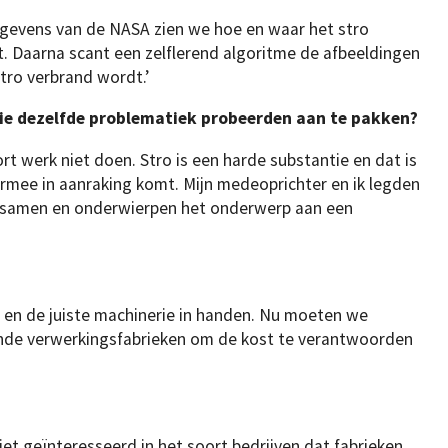
gegevens van de NASA zien we hoe en waar het stro
. Daarna scant een zelflerend algoritme de afbeeldingen
tro verbrand wordt.’
ie dezelfde problematiek probeerden aan te pakken?
t werk niet doen. Stro is een harde substantie en dat is
ermee in aanraking komt. Mijn medeoprichter en ik legden
s samen en onderwierpen het onderwerp aan een
l en de juiste machinerie in handen. Nu moeten we
ende verwerkingsfabrieken om de kost te verantwoorden
iet geïnteresseerd in het soort bedrijven dat fabrieken