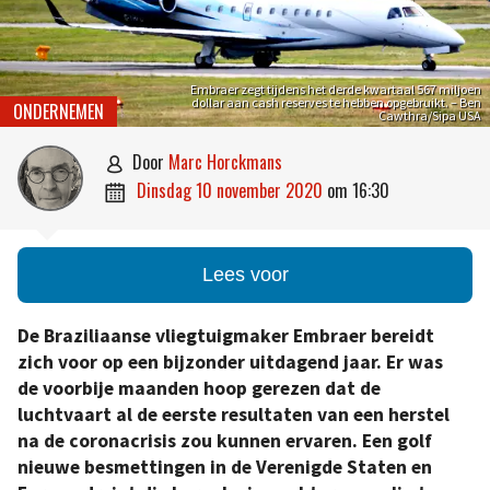
Embraer zegt tijdens het derde kwartaal 567 miljoen
dollar aan cash reserves te hebben opgebruikt. – Ben
ONDERNEMEN
Cawthra/Sipa USA
door
Marc Horckmans

dinsdag 10 november 2020
om
16:30

Lees voor
De Braziliaanse vliegtuigmaker Embraer bereidt
zich voor op een bijzonder uitdagend jaar. Er was
de voorbije maanden hoop gerezen dat de
luchtvaart al de eerste resultaten van een herstel
na de coronacrisis zou kunnen ervaren. Een golf
nieuwe besmettingen in de Verenigde Staten en