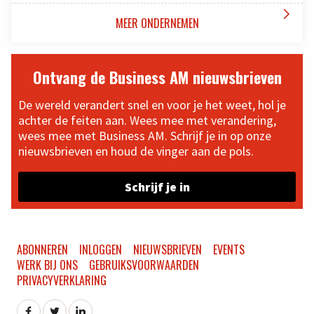

MEER ONDERNEMEN
Ontvang de Business AM nieuwsbrieven
De wereld verandert snel en voor je het weet, hol je
achter de feiten aan. Wees mee met verandering,
wees mee met Business AM. Schrijf je in op onze
nieuwsbrieven en houd de vinger aan de pols.
Schrijf je in
ABONNEREN
INLOGGEN
NIEUWSBRIEVEN
EVENTS
WERK BIJ ONS
GEBRUIKSVOORWAARDEN
PRIVACYVERKLARING