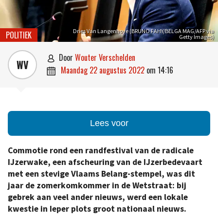
Dries Van Langenhove (BRUNO FAHY/BELGA MAG/AFP via
POLITIEK
Getty Images)
door
Wouter Verschelden

WV
maandag 22 augustus 2022
om
14:16

Lees voor
Commotie rond een randfestival van de radicale
IJzerwake, een afscheuring van de IJzerbedevaart
met een stevige Vlaams Belang-stempel, was dit
jaar de zomerkomkommer in de Wetstraat: bij
gebrek aan veel ander nieuws, werd een lokale
kwestie in Ieper plots groot nationaal nieuws.