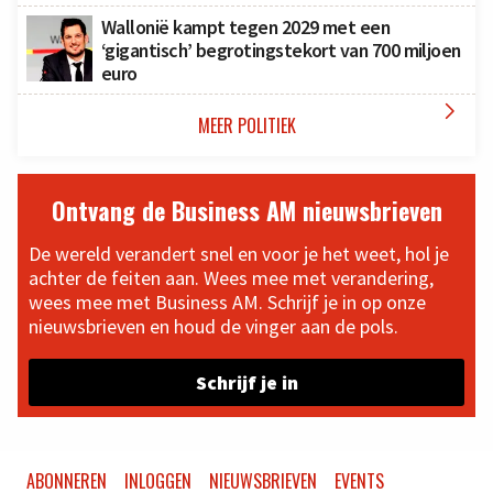
Wallonië kampt tegen 2029 met een
‘gigantisch’ begrotingstekort van 700 miljoen
euro

MEER POLITIEK
Ontvang de Business AM nieuwsbrieven
De wereld verandert snel en voor je het weet, hol je
achter de feiten aan. Wees mee met verandering,
wees mee met Business AM. Schrijf je in op onze
nieuwsbrieven en houd de vinger aan de pols.
Schrijf je in
ABONNEREN
INLOGGEN
NIEUWSBRIEVEN
EVENTS