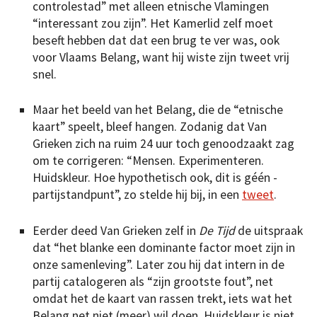
controlestad” met alleen etnische Vlamingen
“interessant zou zijn”. Het Kamerlid zelf moet
beseft hebben dat dat een brug te ver was, ook
voor Vlaams Belang, want hij wiste zijn tweet vrij
snel.
Maar het beeld van het Belang, die de “etnische
kaart” speelt, bleef hangen. Zodanig dat Van
Grieken zich na ruim 24 uur toch genoodzaakt zag
om te corrigeren: “Mensen. Experimenteren.
Huidskleur. Hoe hypothetisch ook, dit is géén ­
partijstandpunt”, zo stelde hij bij, in een
tweet
.
Eerder deed Van Grieken zelf in
De Tijd
de uitspraak
dat “het ­blanke een dominante factor moet zijn in
onze samenleving”. Later zou hij dat intern in de
partij catalogeren als “zijn grootste fout”, net
omdat het de kaart van rassen trekt, iets wat het
Belang net niet (meer) wil doen. Huidskleur is niet