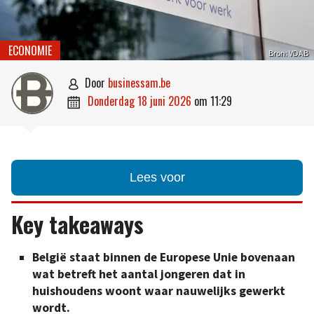
ECONOMIE
Bron: VDAB
door
businessam.be

donderdag 18 juni 2026
om
11:29

Lees voor
Key takeaways
België staat binnen de Europese Unie bovenaan
wat betreft het aantal jongeren dat in
huishoudens woont waar nauwelijks gewerkt
wordt.