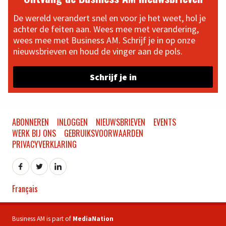
De wereld verandert snel en voor je het weet, hol je
achter de feiten aan. Wees mee met verandering,
wees mee met Business AM. Schrijf je in op onze
nieuwsbrieven en houd de vinger aan de pols.
Schrijf je in
ABONNEREN
INLOGGEN
NIEUWSBRIEVEN
EVENTS
WERK BIJ ONS
GEBRUIKSVOORWAARDEN
PRIVACYVERKLARING
Français
Business AM is part of
MediaNation