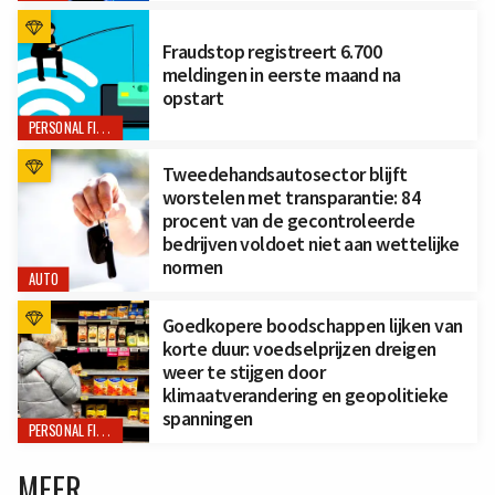
Fraudstop registreert 6.700
meldingen in eerste maand na
opstart
PERSONAL FINANCE
Tweedehandsautosector blijft
worstelen met transparantie: 84
procent van de gecontroleerde
bedrijven voldoet niet aan wettelijke
normen
AUTO
Goedkopere boodschappen lijken van
korte duur: voedselprijzen dreigen
weer te stijgen door
klimaatverandering en geopolitieke
spanningen
PERSONAL FINANCE
MEER