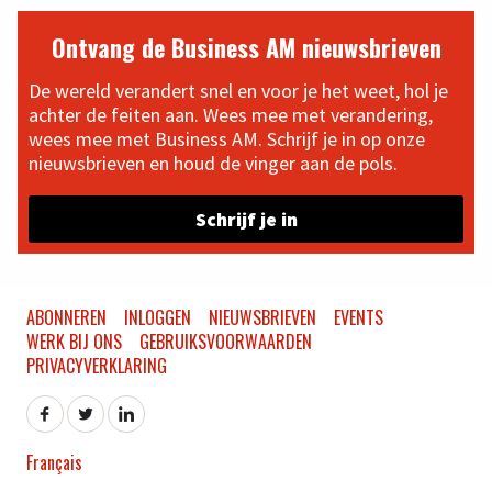
Ontvang de Business AM nieuwsbrieven
De wereld verandert snel en voor je het weet, hol je
achter de feiten aan. Wees mee met verandering,
wees mee met Business AM. Schrijf je in op onze
nieuwsbrieven en houd de vinger aan de pols.
Schrijf je in
ABONNEREN
INLOGGEN
NIEUWSBRIEVEN
EVENTS
WERK BIJ ONS
GEBRUIKSVOORWAARDEN
PRIVACYVERKLARING
Français