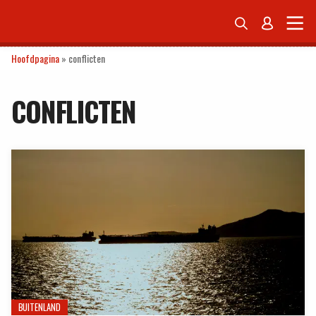


ONDERNEMEN
ECONOMIE
POLITIEK
TECH
PERSONAL FINANCE
Hoofdpagina
»
conflicten
CONFLICTEN
BUITENLAND