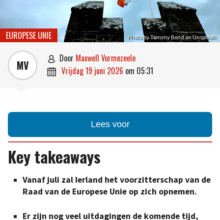
EUROPESE UNIE
Photo by Tommy Bond on Unsplash
door
Maxwell Vormezeele

MV
vrijdag 19 juni 2026
om
05:31

Lees voor
Key takeaways
Vanaf juli zal Ierland het voorzitterschap van de
Raad van de Europese Unie op zich opnemen.
Er zijn nog veel uitdagingen de komende tijd,