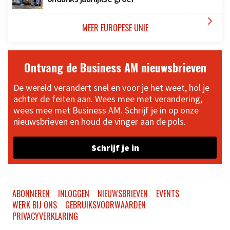

MEER EUROPESE UNIE
Ontvang de Business AM nieuwsbrieven
De wereld verandert snel en voor je het weet, hol je
achter de feiten aan. Wees mee met verandering,
wees mee met Business AM. Schrijf je in op onze
nieuwsbrieven en houd de vinger aan de pols.
Schrijf je in
ABONNEREN
INLOGGEN
NIEUWSBRIEVEN
EVENTS
WERK BIJ ONS
GEBRUIKSVOORWAARDEN
PRIVACYVERKLARING