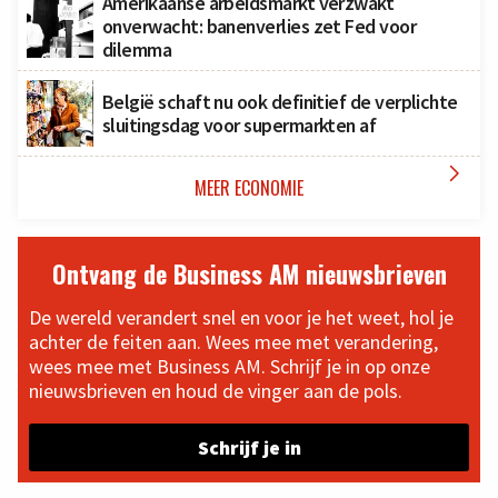
Amerikaanse arbeidsmarkt verzwakt
onverwacht: banenverlies zet Fed voor
dilemma
België schaft nu ook definitief de verplichte
sluitingsdag voor supermarkten af

MEER ECONOMIE
Ontvang de Business AM nieuwsbrieven
De wereld verandert snel en voor je het weet, hol je
achter de feiten aan. Wees mee met verandering,
wees mee met Business AM. Schrijf je in op onze
nieuwsbrieven en houd de vinger aan de pols.
Schrijf je in