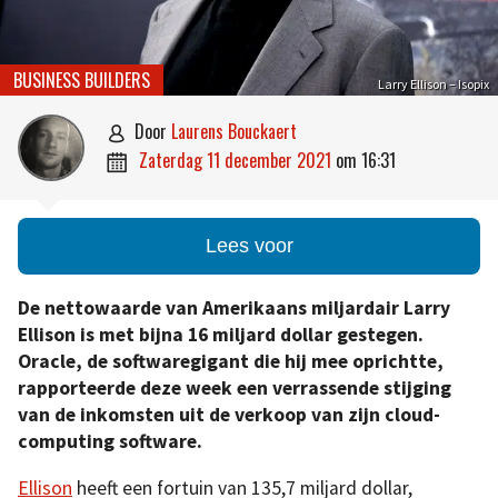
BUSINESS BUILDERS
Larry Ellison – Isopix
door
Laurens Bouckaert

zaterdag 11 december 2021
om
16:31

Lees voor
De nettowaarde van Amerikaans miljardair Larry
Ellison is met bijna 16 miljard dollar gestegen.
Oracle, de softwaregigant die hij mee oprichtte,
rapporteerde deze week een verrassende stijging
van de inkomsten uit de verkoop van zijn cloud-
computing software.
Ellison
heeft een fortuin van 135,7 miljard dollar,