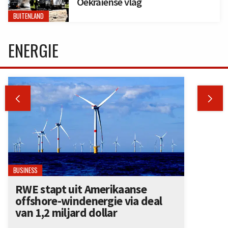
Oekraïense vlag
BUITENLAND
ENERGIE


BUSINESS
RWE stapt uit Amerikaanse
offshore-windenergie via deal
van 1,2 miljard dollar