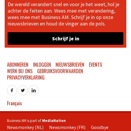
De wereld verandert snel en voor je het weet, hol je
achter de feiten aan. Wees mee met verandering,
wees mee met Business AM. Schrijf je in op onze
nieuwsbrieven en houd de vinger aan de pols.
Schrijf je in
ABONNEREN
INLOGGEN
NIEUWSBRIEVEN
EVENTS
WERK BIJ ONS
GEBRUIKSVOORWAARDEN
PRIVACYVERKLARING
Français
Business AM is part of
MediaNation
Newsmonkey (NL)
Newsmonkey (FR)
Goodbye