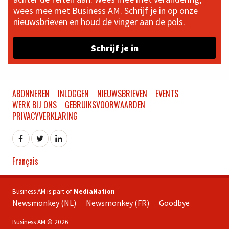
wees mee met Business AM. Schrijf je in op onze
nieuwsbrieven en houd de vinger aan de pols.
Schrijf je in
ABONNEREN
INLOGGEN
NIEUWSBRIEVEN
EVENTS
WERK BIJ ONS
GEBRUIKSVOORWAARDEN
PRIVACYVERKLARING
Français
Business AM is part of
MediaNation
Newsmonkey (NL)
Newsmonkey (FR)
Goodbye
Business AM © 2026