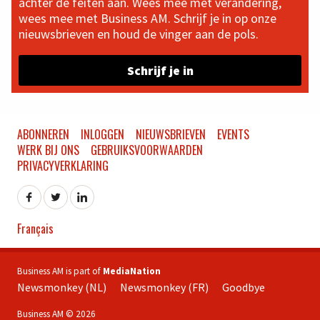
achter de feiten aan. Wees mee met verandering,
wees mee met Business AM. Schrijf je in op onze
nieuwsbrieven en houd de vinger aan de pols.
Schrijf je in
ABONNEREN
INLOGGEN
NIEUWSBRIEVEN
EVENTS
WERK BIJ ONS
GEBRUIKSVOORWAARDEN
PRIVACYVERKLARING
Français
Business AM is part of
MediaNation
Newsmonkey (NL)
Newsmonkey (FR)
Goodbye
Business AM © 2026