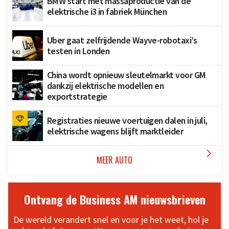
BMW start met massaproductie van de
elektrische i3 in fabriek München
Uber gaat zelfrijdende Wayve-robotaxi’s
testen in Londen
China wordt opnieuw sleutelmarkt voor GM
dankzij elektrische modellen en
exportstrategie
Registraties nieuwe voertuigen dalen in juli,
elektrische wagens blijft marktleider

MEER AUTO
Ontvang de Business AM nieuwsbrieven
De wereld verandert snel en voor je het weet, hol je