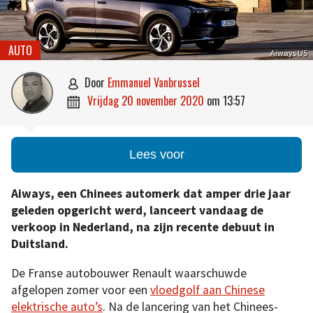
AUTO
Aiways U5
door
Emmanuel Vanbrussel

vrijdag 20 november 2020
om
13:57

Lees voor
Aiways, een Chinees automerk dat amper drie jaar
geleden opgericht werd, lanceert vandaag de
verkoop in Nederland, na zijn recente debuut in
Duitsland.
De Franse autobouwer Renault waarschuwde
afgelopen zomer voor een
vloedgolf aan Chinese
elektrische auto’s
. Na de lancering van het Chinees-