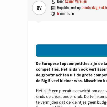
door
Xavier Verellen

XV
gepubliceerd op
donderdag 6 ok

5
min lezen

De Europese topcompetities zijn de l
competities. Het is dan ook verfriss
de grootmachten uit de grote compet
de Big 5 veel kleiner was. Misschien 
Het blijft een precair evenwicht om een
sinds de crisis, onder druk. De tv-ink
te vermijden dat de kleintjes geen bud