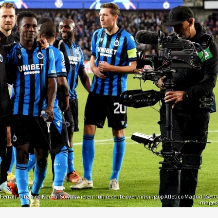
 Ferran Jutgla en Kamal Sowah vieren hun recente overwinning op Atletico Madrid (Gett
Images