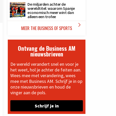
De miljarden achter de
wereldtitel: waarom Spanje
economisch meer wint dan
alleen een trofee

MEER THE BUSINESS OF SPORTS
Ontvang de Business AM
nieuwsbrieven
De wereld verandert snel en voor je
het weet, hol je achter de feiten aan.
Wees mee met verandering, wees
mee met Business AM. Schrijf je in op
onze nieuwsbrieven en houd de
vinger aan de pols.
Schrijf je in