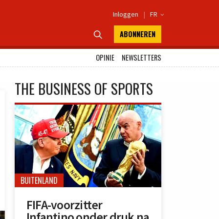
Inloggen
|
FR

ABONNEREN

OPINIE
NEWSLETTERS
THE BUSINESS OF SPORTS
BUITENLAND
FIFA-voorzitter
Infantino onder druk na