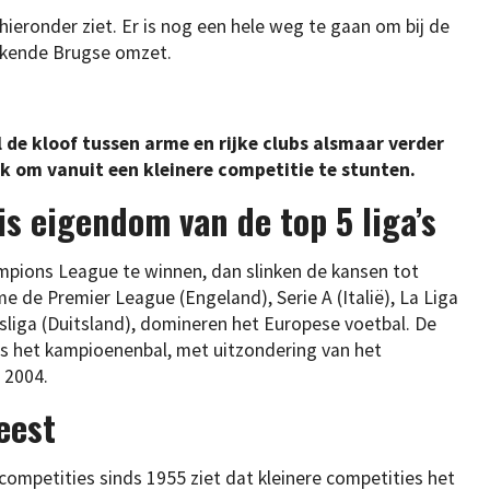
 hieronder ziet. Er is nog een hele weg te gaan om bij de
kkende Brugse omzet.
 de kloof tussen arme en rijke clubs alsmaar verder
ijk om vanuit een kleinere competitie te stunten.
s eigendom van de top 5 liga’s
mpions League te winnen, dan slinken de kansen tot
e de Premier League (Engeland), Serie A (Italië), La Liga
esliga (Duitsland), domineren het Europese voetbal. De
bs het kampioenenbal, met uitzondering van het
n 2004.
eest
e competities sinds 1955 ziet dat kleinere competities het