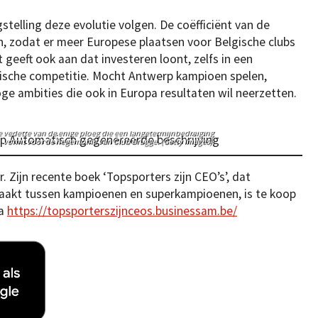
telling deze evolutie volgen. De coëfficiënt van de
n, zodat er meer Europese plaatsen voor Belgische clubs
geeft ook aan dat investeren loont, zelfs in een
ische competitie. Mocht Antwerp kampioen spelen,
e ambities die ook in Europa resultaten wil neerzetten.
 vedette van de énige ploeg die een langetermijnbedreiging
vormt voor de hegemonie van Club Brugge. (Getty Images)
 Zijn recente boek ‘Topsporters zijn CEO’s’, dat
maakt tussen kampioenen en superkampioenen, is te koop
ia
https://topsporterszijnceos.businessam.be/