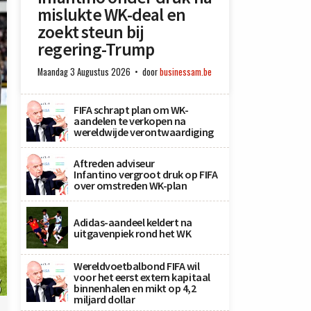
mislukte WK-deal en
zoekt steun bij
regering-Trump
Maandag 3 Augustus 2026
door
businessam.be
FIFA schrapt plan om WK-
aandelen te verkopen na
wereldwijde verontwaardiging
Aftreden adviseur
Infantino vergroot druk op FIFA
over omstreden WK-plan
Adidas-aandeel keldert na
uitgavenpiek rond het WK
Wereldvoetbalbond FIFA wil
voor het eerst extern kapitaal
y
binnenhalen en mikt op 4,2
)
miljard dollar