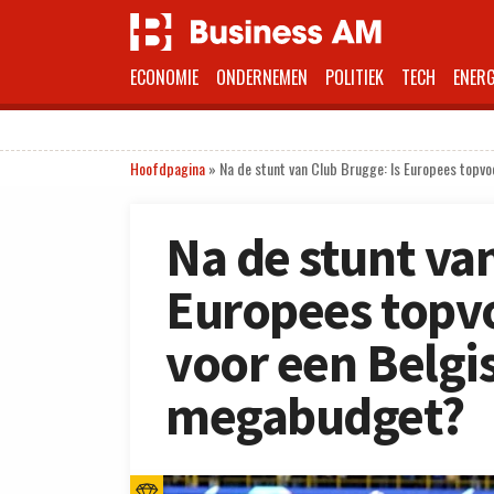
ECONOMIE
ONDERNEMEN
POLITIEK
TECH
ENERG
Hoofdpagina
»
Na de stunt van Club Brugge: Is Europees topv
Na de stunt van
Europees topv
voor een Belgi
megabudget?