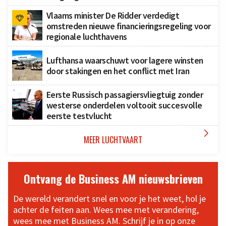
Vlaams minister De Ridder verdedigt
omstreden nieuwe financieringsregeling voor
regionale luchthavens
Lufthansa waarschuwt voor lagere winsten
door stakingen en het conflict met Iran
Eerste Russisch passagiersvliegtuig zonder
westerse onderdelen voltooit succesvolle
eerste testvlucht

MEER LUCHTVAART
Ontvang de Business AM nieuwsbrieven
De wereld verandert snel en voor je het weet, hol je
achter de feiten aan. Wees mee met verandering,
wees mee met Business AM. Schrijf je in op onze