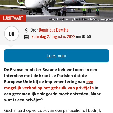
LUCHTVAART
Privéjets – (Photo by Kevin Dietsch/Getty Images)
door
Dominique Dewitte

DD
zaterdag 27 augustus 2022
om
05:58

Lees voor
De Franse minister Beaune beklemtoont in een
interview met de krant Le Parisien dat de
Europese Unie bij de implementering van
een
mogelijk verbod op het gebruik van privéjets
in
een gezamenlijke slagorde moet optreden. Maar
wat is een privéjet?
Gecharterd op verzoek van een particulier of bedrijf,