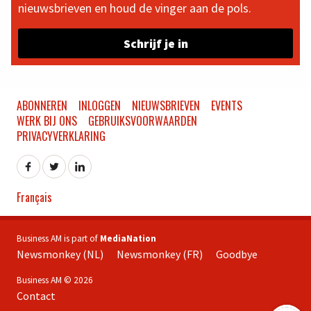
nieuwsbrieven en houd de vinger aan de pols.
Schrijf je in
ABONNEREN
INLOGGEN
NIEUWSBRIEVEN
EVENTS
WERK BIJ ONS
GEBRUIKSVOORWAARDEN
PRIVACYVERKLARING
Français
Business AM is part of
MediaNation
Newsmonkey (NL)
Newsmonkey (FR)
Goodbye
Business AM © 2026
Contact