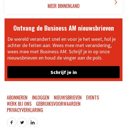

MEER BINNENLAND
Ontvang de Business AM nieuwsbrieven
De wereld verandert snel en voor je het weet, hol je
achter de feiten aan. Wees mee met verandering,
wees mee met Business AM. Schrijf je in op onze
nieuwsbrieven en houd de vinger aan de pols.
Schrijf je in
ABONNEREN
INLOGGEN
NIEUWSBRIEVEN
EVENTS
WERK BIJ ONS
GEBRUIKSVOORWAARDEN
PRIVACYVERKLARING