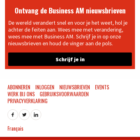
Ontvang de Business AM nieuwsbrieven
De wereld verandert snel en voor je het weet, hol je
achter de feiten aan. Wees mee met verandering,
wees mee met Business AM. Schrijf je in op onze
nieuwsbrieven en houd de vinger aan de pols.
Schrijf je in
ABONNEREN
INLOGGEN
NIEUWSBRIEVEN
EVENTS
WERK BIJ ONS
GEBRUIKSVOORWAARDEN
PRIVACYVERKLARING
Français