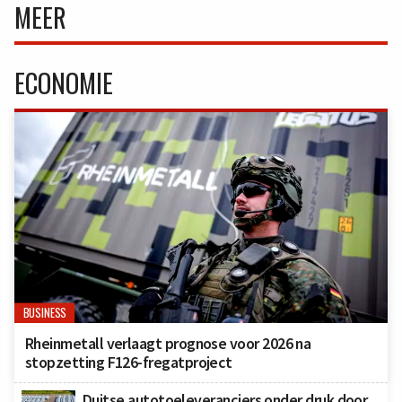
MEER
ECONOMIE
BUSINESS
Rheinmetall verlaagt prognose voor 2026 na
stopzetting F126-fregatproject
Duitse autotoeleveranciers onder druk door