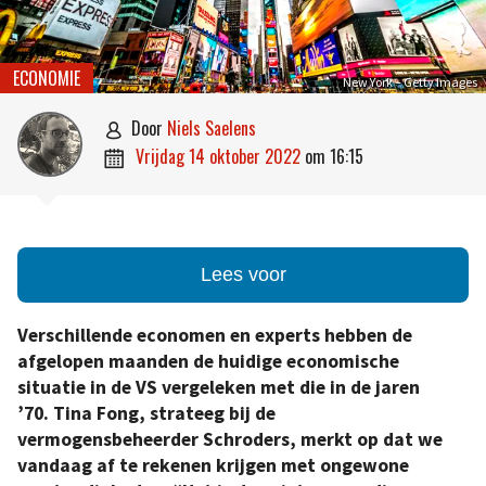
ECONOMIE
New York – Getty Images
door
Niels Saelens

vrijdag 14 oktober 2022
om
16:15

Lees voor
Verschillende economen en experts hebben de
afgelopen maanden de huidige economische
situatie in de VS vergeleken met die in de jaren
’70. Tina Fong, strateeg bij de
vermogensbeheerder Schroders, merkt op dat we
vandaag af te rekenen krijgen met ongewone