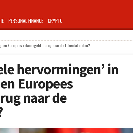
IE
PERSONAL FINANCE
CRYPTO
 geen Europees relancegeld. Terug naar de tekentafel dan?
ele hervormingen’ in
een Europees
erug naar de
?