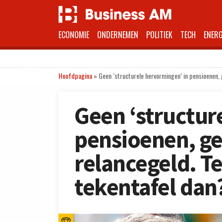
ECONOMIE
ONDERNEMEN
POLITIEK
TECH
ENERG
Hoofdpagina
»
Geen ‘structurele hervormingen’ in pensioenen,
Geen ‘structur
pensioenen, g
relancegeld. T
tekentafel dan