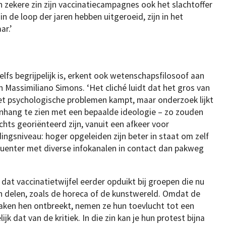
n zekere zin zijn vaccinatiecampagnes ook het slachtoffer
 in de loop der jaren hebben uitgeroeid, zijn in het
ar.’
lfs begrijpelijk is, erkent ook wetenschapsfilosoof aan
 Massimiliano Simons. ‘Het cliché luidt dat het gros van
met psychologische problemen kampt, maar onderzoek lijkt
enhang te zien met een bepaalde ideologie – zo zouden
hts georiënteerd zijn, vanuit een afkeer voor
ingsniveau: hoger opgeleiden zijn beter in staat om zelf
enter met diverse infokanalen in contact dan pakweg
 dat vaccinatietwijfel eerder opduikt bij groepen die nu
 delen, zoals de horeca of de kunstwereld. Omdat de
aken hen ontbreekt, nemen ze hun toevlucht tot een
jk dat van de kritiek. In die zin kan je hun protest bijna