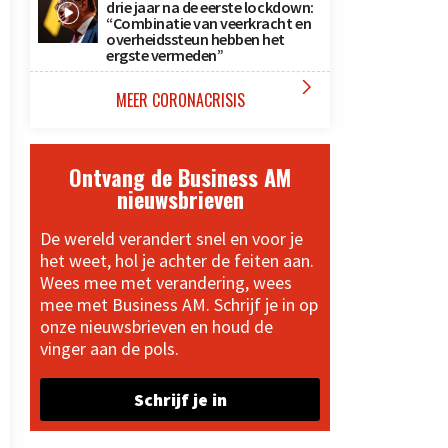
drie jaar na de eerste lockdown:
“Combinatie van veerkracht en
overheidssteun hebben het
ergste vermeden”

MEER CORONACRISIS
Ontvang de Business AM
nieuwsbrieven
De wereld verandert snel en voor je
het weet, hol je achter de feiten aan.
Wees mee met verandering, wees
mee met Business AM. Schrijf je in op
onze nieuwsbrieven en houd de
vinger aan de pols.
Schrijf je in