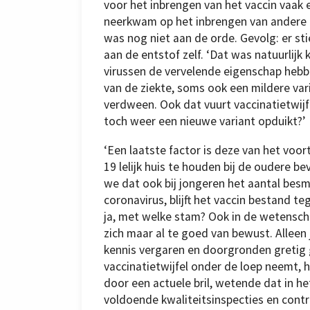
voor het inbrengen van het vaccin vaak e
neerkwam op het inbrengen van andere o
was nog niet aan de orde. Gevolg: er sti
aan de entstof zelf. ‘Dat was natuurlijk
virussen de vervelende eigenschap hebb
van de ziekte, soms ook een mildere vari
verdween. Ook dat vuurt vaccinatietwijfe
toch weer een nieuwe variant opduikt?’
‘Een laatste factor is deze van het voort
19 lelijk huis te houden bij de oudere b
we dat ook bij jongeren het aantal besm
coronavirus, blijft het vaccin bestand 
ja, met welke stam? Ook in de wetenscha
zich maar al te goed van bewust. Alleen
kennis vergaren en doorgronden gretig g
vaccinatietwijfel onder de loep neemt, 
door een actuele bril, wetende dat in 
voldoende kwaliteitsinspecties en contr