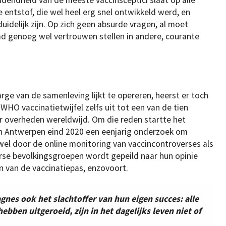
udendheid van de meeste vaccinsceptici slaat op alle
 entstof, die wel heel erg snel ontwikkeld werd, en
idelijk zijn. Op zich geen absurde vragen, al moet
d genoeg wel vertrouwen stellen in andere, courante
rge van de samenleving lijkt te opereren, heerst er toch
WHO vaccinatietwijfel zelfs uit tot een van de tien
 overheden wereldwijd. Om die reden startte het
in Antwerpen eind 2020 een eenjarig onderzoek om
owel door de online monitoring van vaccincontroverses als
erse bevolkingsgroepen wordt gepeild naar hun opinie
en van de vaccinatiepas, enzovoort.
agnes ook het slachtoffer van hun eigen succes: alle
hebben uitgeroeid, zijn in het dagelijks leven niet of