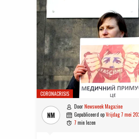
CORONACRISIS
door
Newsweek Magazine

NM
gepubliceerd op
vrijdag 7 mei 20

7
min lezen
