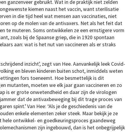
en ganzenveer gebruikt. Wat in de praktijk niet zelden
ngewenste kiemen naast het vaccin, want sterilisatie
erven in die tijd heel wat mensen aan vaccinaties, niet
 koren op de molen van de antivaxers. Net als het feit dat
en te muteren. Soms ontwikkelen ze een ernstigere vorm
ant, zoals bij de Spaanse griep, die in 1920 spontaan
laars aan: wat is het nut van vaccineren als er straks
schrijdend inzicht’, zegt van Hee. Aanvankelijk leek Covid-
evolking en bleven kinderen buiten schot, inmiddels weten
ettingen fors toeneemt. Hoe besmettelijk is dit
tegen mutanten, moeten we elk jaar gaan vaccineren en zo
p is er grote onwetendheid en daar zijn de virologen
 jammer dat de antivaxbeweging bij dit trage proces van
aren spint.’ Van Hee: ‘Als je de geschiedenis van de
houden enkele elementen zeker steek. Maar bekijk je ze
het hele ontwikkel- en goedkeuringsproces gaandeweg
olemechanismen zijn ingebouwd, dan is het onbegrijpelijk