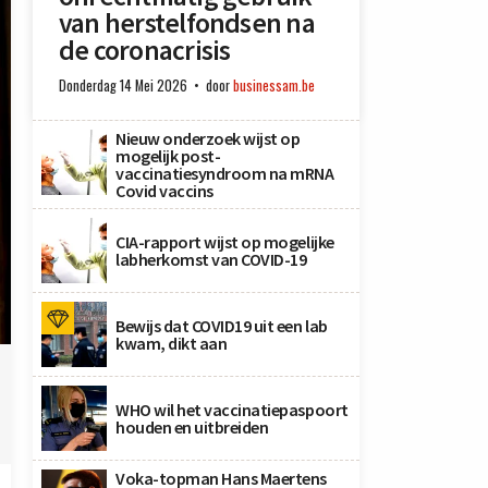
van herstelfondsen na
de coronacrisis
Donderdag 14 Mei 2026
door
businessam.be
Nieuw onderzoek wijst op
mogelijk post-
vaccinatiesyndroom na mRNA
Covid vaccins
CIA-rapport wijst op mogelijke
labherkomst van COVID-19
Bewijs dat COVID19 uit een lab
kwam, dikt aan
WHO wil het vaccinatiepaspoort
houden en uitbreiden
Voka-topman Hans Maertens