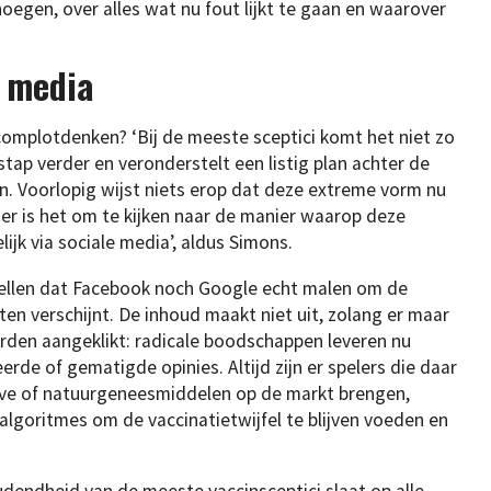
egen, over alles wat nu fout lijkt te gaan en waarover
 media
 complotdenken? ‘Bij de meeste sceptici komt het niet zo
ap verder en veronderstelt een listig plan achter de
n. Voorlopig wijst niets erop dat deze extreme vorm nu
er is het om te kijken naar de manier waarop deze
jk via sociale media’, aldus Simons.
stellen dat Facebook noch Google echt malen om de
ten verschijnt. De inhoud maakt niet uit, zolang er maar
orden aangeklikt: radicale boodschappen leveren nu
de of gematigde opinies. Altijd zijn er spelers die daar
atieve of natuurgeneesmiddelen op de markt brengen,
algoritmes om de vaccinatietwijfel te blijven voeden en