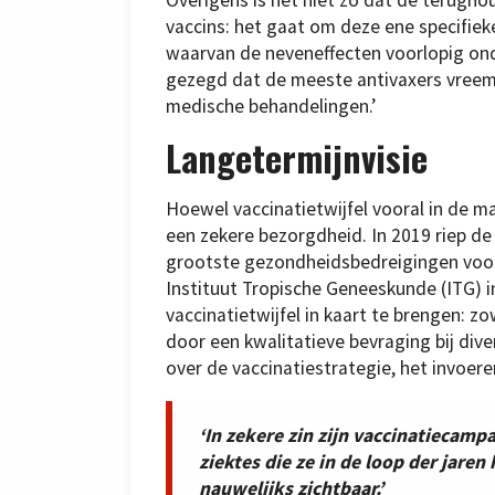
Overigens is het niet zo dat de terugho
vaccins: het gaat om deze ene specifieke
waarvan de neveneffecten voorlopig ondu
gezegd dat de meeste antivaxers vreem
medische behandelingen.’
Langetermijnvisie
Hoewel vaccinatietwijfel vooral in de ma
een zekere bezorgdheid. In 2019 riep de 
grootste gezondheidsbedreigingen voor
Instituut Tropische Geneeskunde (ITG) 
vaccinatietwijfel in kaart te brengen: z
door een kwalitatieve bevraging bij div
over de vaccinatiestrategie, het invoer
‘In zekere zin zijn vaccinatiecamp
ziektes die ze in de loop der jaren 
nauwelijks zichtbaar.’