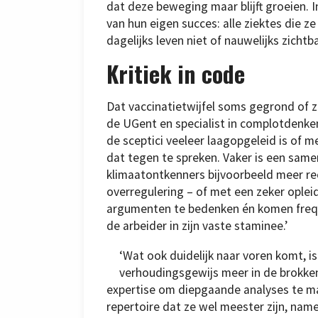
dat deze beweging maar blijft groeien. I
van hun eigen succes: alle ziektes die ze
dagelijks leven niet of nauwelijks zichtba
Kritiek in code
Dat vaccinatietwijfel soms gegrond of ze
de UGent en specialist in complotdenken
de sceptici veeleer laagopgeleid is of 
dat tegen te spreken. Vaker is een sam
klimaatontkenners bijvoorbeeld meer rec
overregulering – of met een zeker opleid
argumenten te bedenken én komen frequ
de arbeider in zijn vaste staminee.’
‘Wat ook duidelijk naar voren komt, is
verhoudingsgewijs meer in de brokken
expertise om diepgaande analyses te m
repertoire dat ze wel meester zijn, nameli