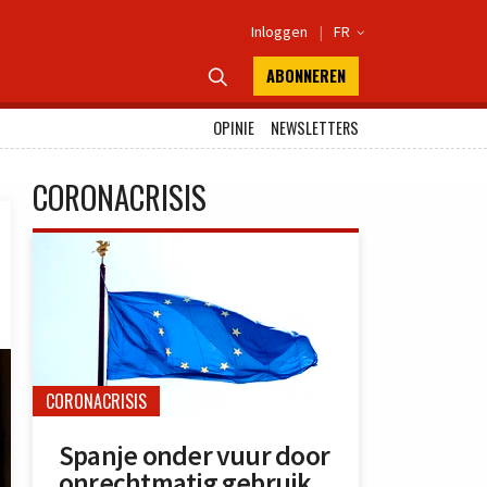
Inloggen
|
FR

ABONNEREN

OPINIE
NEWSLETTERS
CORONACRISIS
CORONACRISIS
Spanje onder vuur door
onrechtmatig gebruik