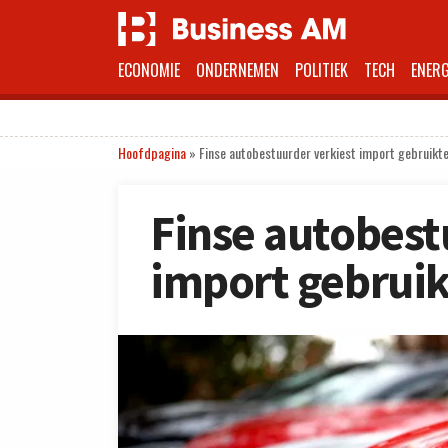
ECONOMIE
ONDERNEMEN
POLITIEK
TECH
ENERG
Hoofdpagina
»
Finse autobestuurder verkiest import gebruikt
Finse autobest
import gebrui