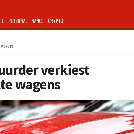
IE
PERSONAL FINANCE
CRYPTO
e wagens
uurder verkiest
kte wagens