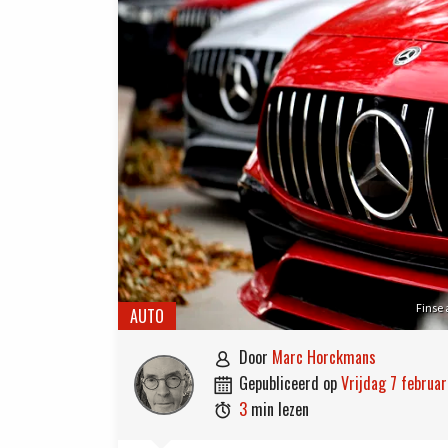
Finse 
AUTO
door
Marc Horckmans

gepubliceerd op
vrijdag 7 februa

3
min lezen
