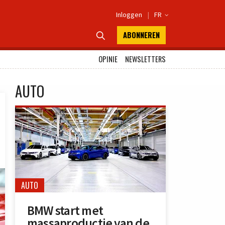
Inloggen
|
FR

ABONNEREN

OPINIE
NEWSLETTERS
AUTO
AUTO
BMW start met
massaproductie van de