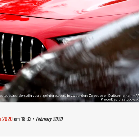
autobestuurders zijn vooral geïnteresseerd in zwaardere Zweedse en Duitse merken. – A
Photo/David Zalubowsk
ri 2020
om
18:32
•
February 2020