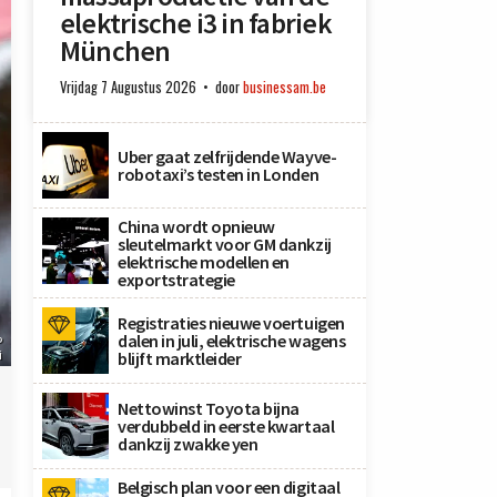
elektrische i3 in fabriek
München
Vrijdag 7 Augustus 2026
door
businessam.be
Uber gaat zelfrijdende Wayve-
robotaxi’s testen in Londen
China wordt opnieuw
sleutelmarkt voor GM dankzij
elektrische modellen en
exportstrategie
Registraties nieuwe voertuigen
dalen in juli, elektrische wagens
P
i
blijft marktleider
Nettowinst Toyota bijna
verdubbeld in eerste kwartaal
dankzij zwakke yen
Belgisch plan voor een digitaal