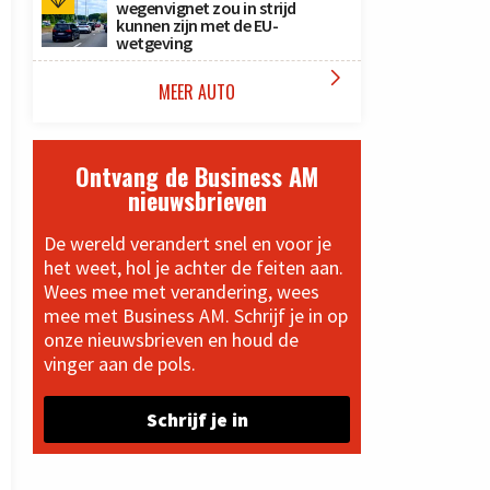
wegenvignet zou in strijd
kunnen zijn met de EU-
wetgeving

MEER AUTO
Ontvang de Business AM
nieuwsbrieven
De wereld verandert snel en voor je
het weet, hol je achter de feiten aan.
Wees mee met verandering, wees
mee met Business AM. Schrijf je in op
onze nieuwsbrieven en houd de
vinger aan de pols.
Schrijf je in