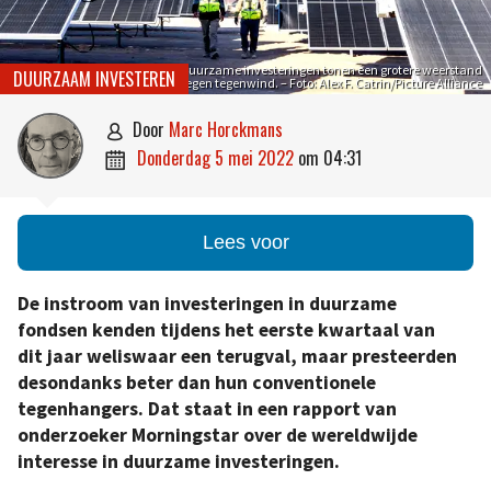
Duurzame investeringen tonen een grotere weerstand
DUURZAAM INVESTEREN
tegen tegenwind. – Foto: Alex F. Catrin/Picture Alliance
door
Marc Horckmans

donderdag 5 mei 2022
om
04:31

Lees voor
De instroom van investeringen in duurzame
fondsen kenden tijdens het eerste kwartaal van
dit jaar weliswaar een terugval, maar presteerden
desondanks beter dan hun conventionele
tegenhangers. Dat staat in een rapport van
onderzoeker Morningstar over de wereldwijde
interesse in duurzame investeringen.