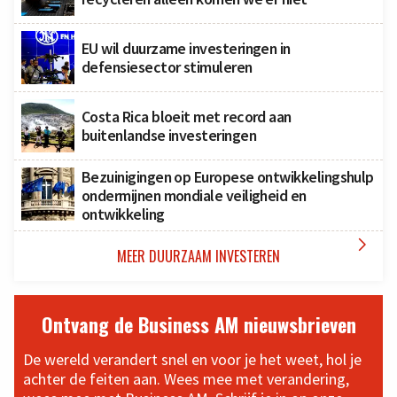
EU wil duurzame investeringen in
defensiesector stimuleren
Costa Rica bloeit met record aan
buitenlandse investeringen
Bezuinigingen op Europese ontwikkelingshulp
ondermijnen mondiale veiligheid en
ontwikkeling

MEER DUURZAAM INVESTEREN
Ontvang de Business AM nieuwsbrieven
De wereld verandert snel en voor je het weet, hol je
achter de feiten aan. Wees mee met verandering,