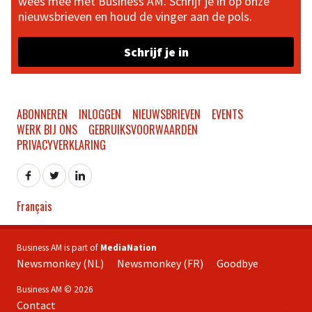
wees mee met Business AM. Schrijf je in op onze
nieuwsbrieven en houd de vinger aan de pols.
Schrijf je in
ABONNEREN
INLOGGEN
NIEUWSBRIEVEN
EVENTS
WERK BIJ ONS
GEBRUIKSVOORWAARDEN
PRIVACYVERKLARING
Français
Business AM is part of
MediaNation
Newsmonkey (NL)
Newsmonkey (FR)
Goodbye
Business AM © 2026
Contact