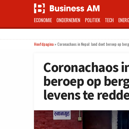
ECONOMIE
ONDERNEMEN
POLITIEK
TECH
ENERG
Hoofdpagina
»
Coronachaos in Nepal: land doet beroep op ber
Coronachaos in
beroep op ber
levens te redd