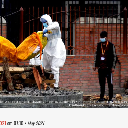
en zich voor om het lichaam van een overledene in Kathmandu te cremeren. Foto: Suni
Pradhan/Penta Press/Shutterstock/Isopi
2021
om
07:10
•
May 2021