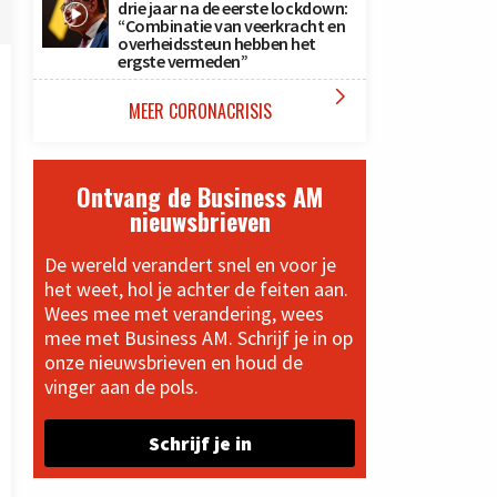
drie jaar na de eerste lockdown:
“Combinatie van veerkracht en
overheidssteun hebben het
ergste vermeden”

MEER CORONACRISIS
Ontvang de Business AM
nieuwsbrieven
De wereld verandert snel en voor je
het weet, hol je achter de feiten aan.
Wees mee met verandering, wees
mee met Business AM. Schrijf je in op
onze nieuwsbrieven en houd de
vinger aan de pols.
Schrijf je in