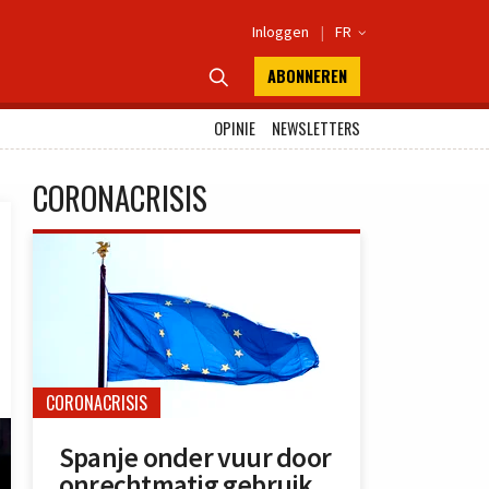
Inloggen
|
FR

ABONNEREN

OPINIE
NEWSLETTERS
CORONACRISIS
CORONACRISIS
Spanje onder vuur door
onrechtmatig gebruik