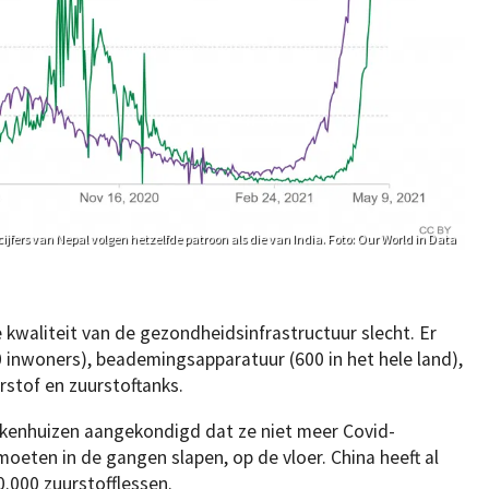
cijfers van Nepal volgen hetzelfde patroon als die van India. Foto: Our World in Data
e kwaliteit van de gezondheidsinfrastructuur slecht. Er
0 inwoners), beademingsapparatuur (600 in het hele land),
urstof en zuurstoftanks.
kenhuizen aangekondigd dat ze niet meer Covid-
ten in de gangen slapen, op de vloer. China heeft al
.000 zuurstofflessen.