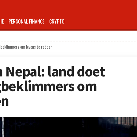
IE
PERSONAL FINANCE
CRYPTO
gbeklimmers om levens te redden
 Nepal: land doet
gbeklimmers om
en