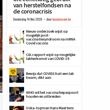
van herstelfondsen na
de coronacrisis
Donderdag 14 Mei 2026
door
businessam.be
Nieuw onderzoek wijst op
mogelijk post-
vaccinatiesyndroom na mRNA
Covid vaccins
CIA-rapport wijst op mogelijke
labherkomst van COVID-19
Bewijs dat COVID19 uit een lab
kwam, dikt aan
l
x
WHO wil het vaccinatiepaspoort
houden en uitbreiden
Voka-topman Hans Maertens