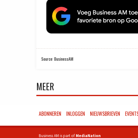
Source: BusinessAM
MEER
ABONNEREN
INLOGGEN
NIEUWSBRIEVEN
EVENT
Business AM is part of
MediaNation