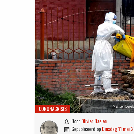
Mensen bereid
CORONACRISIS
door
Olivier Daelen

gepubliceerd op
dinsdag 11 mei 
