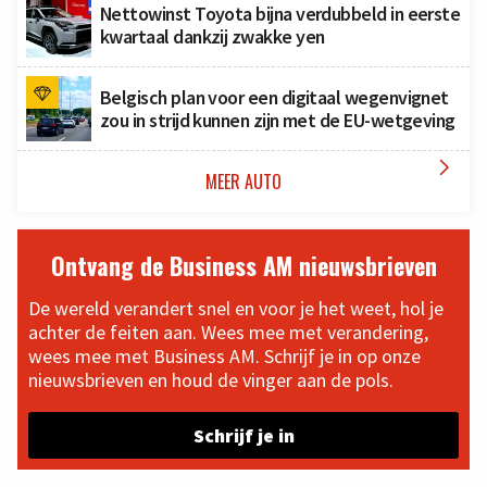
Nettowinst Toyota bijna verdubbeld in eerste
kwartaal dankzij zwakke yen
Belgisch plan voor een digitaal wegenvignet
zou in strijd kunnen zijn met de EU-wetgeving

MEER AUTO
Ontvang de Business AM nieuwsbrieven
De wereld verandert snel en voor je het weet, hol je
achter de feiten aan. Wees mee met verandering,
wees mee met Business AM. Schrijf je in op onze
nieuwsbrieven en houd de vinger aan de pols.
Schrijf je in