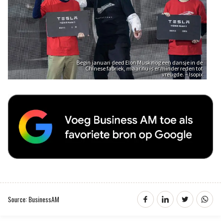
Begin januari deed Elon Musk nog een dansje in de
Chinese fabriek, maar nu is er minder reden tot
vreugde. – Isopix
Source: BusinessAM