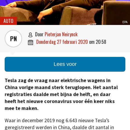
AUTO
EPA
door
Pieterjan Neirynck

PN
donderdag 27 februari 2020
om
20:58

Lees voor
Tesla zag de vraag naar elektrische wagens in
China vorige maand sterk teruglopen. Het aantal
registraties daalde met bijna de helft, en daar
heeft het nieuwe coronavirus voor één keer niks
mee te maken.
Waar in december 2019 nog 6.643 nieuwe Tesla’s
geregistreerd werden in China, daalde dit aantal in