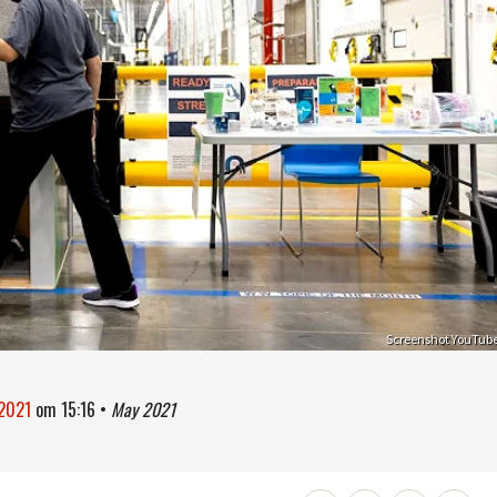
Screenshot YouTub
 2021
om
15:16
•
May 2021