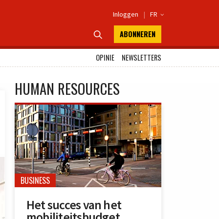
Inloggen
|
FR

ABONNEREN

OPINIE
NEWSLETTERS
HUMAN RESOURCES
BUSINESS
Het succes van het
mobiliteitsbudget