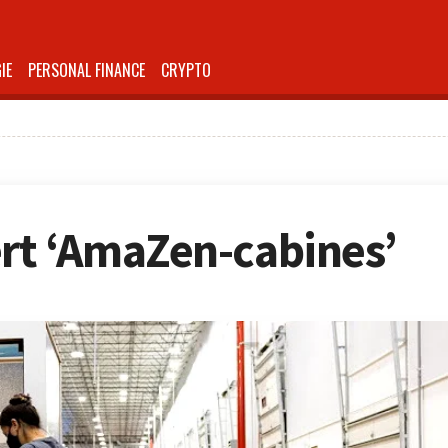
IE
PERSONAL FINANCE
CRYPTO
rt ‘AmaZen-cabines’