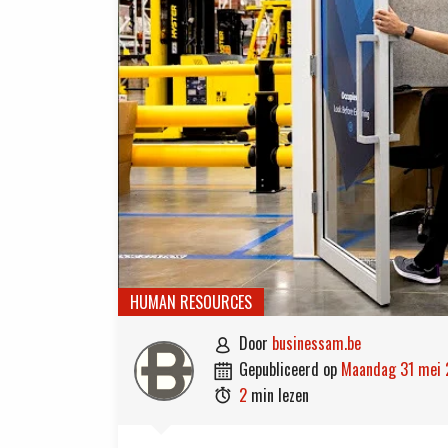
HUMAN RESOURCES
door
businessam.be

gepubliceerd op
maandag 31 mei

2
min lezen
