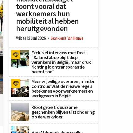
toont vooral dat
werknemers hun
mobiliteit al hebben
heruitgevonden
Vrijdag 12 Juni 2026
Jean-Louis Van Houwe
Exclusief interview met Deel:
“Salaristaboe blijft diep
verankerd in België, maar druk
richting loontransparantie
neemt toe”
Meer vrijwillige overuren, minder
controle? Wat de nieuwe regels
betekenen voor werknemers en
e
werkgevers in België
Kloof groeit: duurzame
geschenken blijven uitzondering
op de werkvloer
Hoe AI de werkvloer sneller