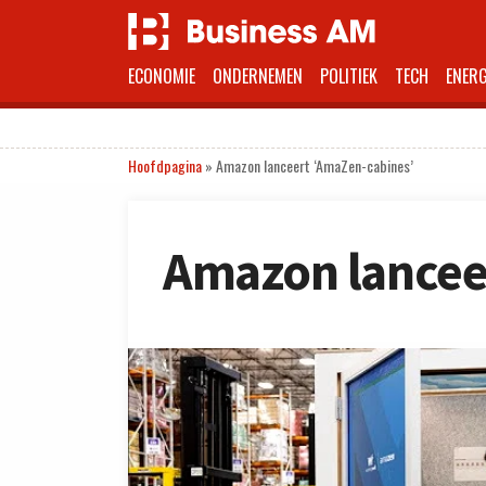
ECONOMIE
ONDERNEMEN
POLITIEK
TECH
ENERG
Hoofdpagina
»
Amazon lanceert ‘AmaZen-cabines’
Amazon lancee