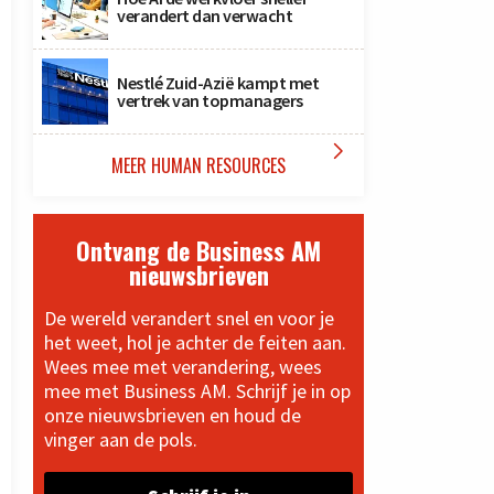
verandert dan verwacht
Nestlé Zuid-Azië kampt met
vertrek van topmanagers

MEER HUMAN RESOURCES
Ontvang de Business AM
nieuwsbrieven
De wereld verandert snel en voor je
het weet, hol je achter de feiten aan.
Wees mee met verandering, wees
mee met Business AM. Schrijf je in op
onze nieuwsbrieven en houd de
vinger aan de pols.