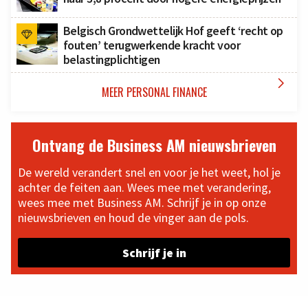
Belgisch Grondwettelijk Hof geeft ‘recht op
fouten’ terugwerkende kracht voor
belastingplichtigen

MEER PERSONAL FINANCE
Ontvang de Business AM nieuwsbrieven
De wereld verandert snel en voor je het weet, hol je
achter de feiten aan. Wees mee met verandering,
wees mee met Business AM. Schrijf je in op onze
nieuwsbrieven en houd de vinger aan de pols.
Schrijf je in