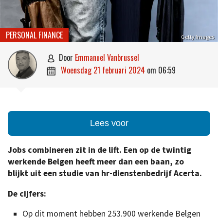
PERSONAL FINANCE
Getty Images
door
Emmanuel Vanbrussel

woensdag 21 februari 2024
om
06:59

Lees voor
Jobs combineren zit in de lift. Een op de twintig
werkende Belgen heeft meer dan een baan, zo
blijkt uit een studie van hr-dienstenbedrijf Acerta.
De cijfers:
Op dit moment hebben 253.900 werkende Belgen