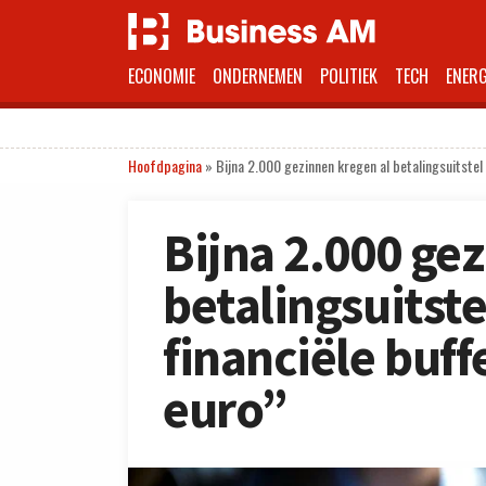
ECONOMIE
ONDERNEMEN
POLITIEK
TECH
ENERG
Hoofdpagina
»
Bijna 2.000 gezinnen kregen al betalingsuitstel
Bijna 2.000 ge
betalingsuitst
financiële buf
euro”