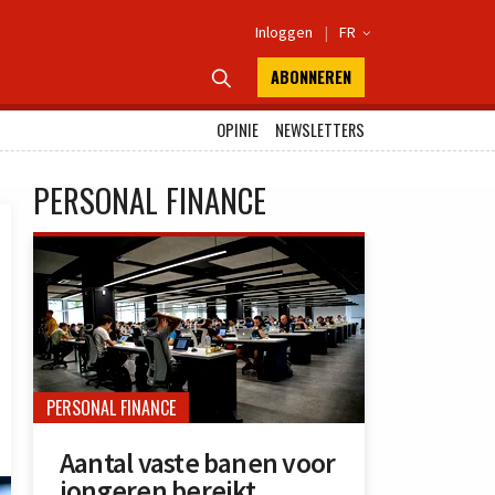
Inloggen
|
FR

ABONNEREN

OPINIE
NEWSLETTERS
PERSONAL FINANCE
PERSONAL FINANCE
Aantal vaste banen voor
jongeren bereikt