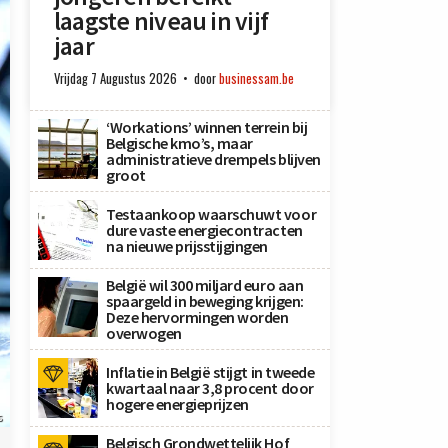
laagste niveau in vijf
jaar
Vrijdag 7 Augustus 2026
door
businessam.be
‘Workations’ winnen terrein bij
Belgische kmo’s, maar
administratieve drempels blijven
groot
Testaankoop waarschuwt voor
dure vaste energiecontracten
na nieuwe prijsstijgingen
België wil 300 miljard euro aan
spaargeld in beweging krijgen:
Deze hervormingen worden
overwogen
Inflatie in België stijgt in tweede
kwartaal naar 3,8 procent door
hogere energieprijzen
s
Belgisch Grondwettelijk Hof