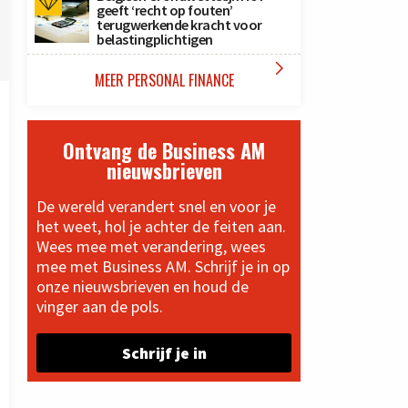
geeft ‘recht op fouten’
terugwerkende kracht voor
belastingplichtigen

MEER PERSONAL FINANCE
Ontvang de Business AM
nieuwsbrieven
De wereld verandert snel en voor je
het weet, hol je achter de feiten aan.
Wees mee met verandering, wees
mee met Business AM. Schrijf je in op
onze nieuwsbrieven en houd de
vinger aan de pols.
Schrijf je in