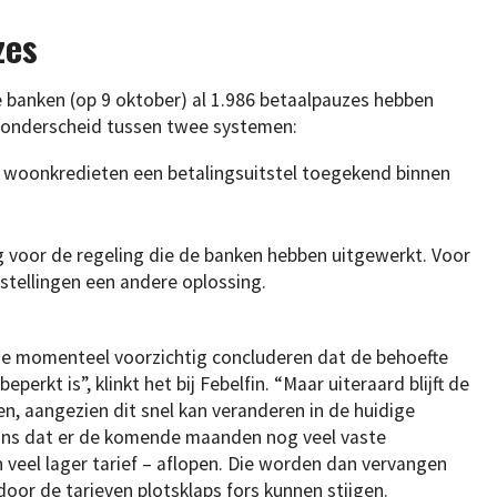
zes
de banken (op 9 oktober) al 1.986 betaalpauzes hebben
 onderscheid tussen twee systemen:
 woonkredieten een betalingsuitstel toegekend binnen
g voor de regeling die de banken hebben uitgewerkt. Voor
nstellingen een andere oplossing.
 we momenteel voorzichtig concluderen dat de behoefte
eperkt is”, klinkt het bij Febelfin. “Maar uiteraard blijft de
en, aangezien dit snel kan veranderen in de huidige
ans dat er de komende maanden nog veel vaste
veel lager tarief – aflopen. Die worden dan vervangen
door de tarieven plotsklaps fors kunnen stijgen.