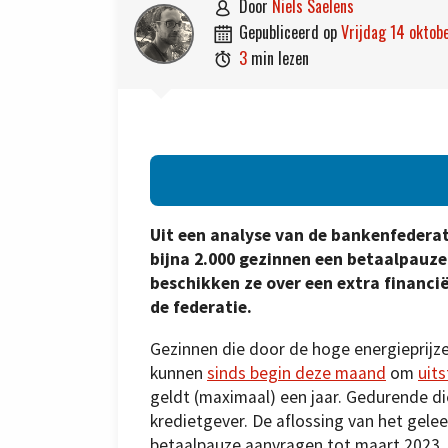
door
Niels Saelens

gepubliceerd op
vrijdag 14 okto

3
min lezen

Uit een analyse van de bankenfederati
bijna 2.000 gezinnen een betaalpauz
beschikken ze over een extra financi
de federatie.
Gezinnen die door de hoge energieprijz
kunnen
sinds begin deze maand
om
uits
geldt (maximaal) een jaar. Gedurende di
kredietgever. De aflossing van het gele
betaalpauze aanvragen tot maart 2023.