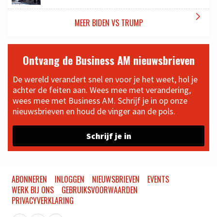

MEER BIDEN VS TRUMP
Ontvang de Business AM nieuwsbrieven
De wereld verandert snel en voor je het weet, hol je
achter de feiten aan. Wees mee met verandering,
wees mee met Business AM. Schrijf je in op onze
nieuwsbrieven en houd de vinger aan de pols.
Schrijf je in
ABONNEREN
INLOGGEN
NIEUWSBRIEVEN
EVENTS
WERK BIJ ONS
GEBRUIKSVOORWAARDEN
PRIVACYVERKLARING