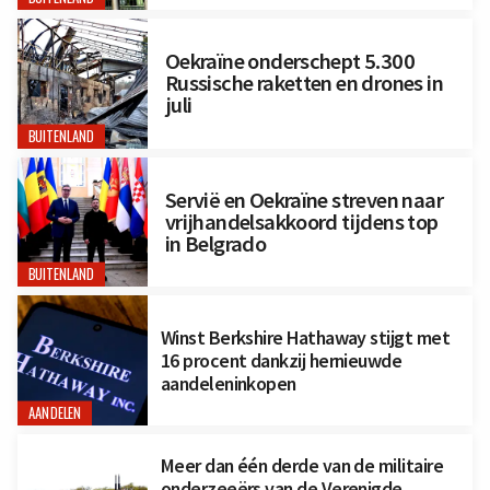
Oekraïne onderschept 5.300
Russische raketten en drones in
juli
BUITENLAND
Servië en Oekraïne streven naar
vrijhandelsakkoord tijdens top
in Belgrado
BUITENLAND
Winst Berkshire Hathaway stijgt met
16 procent dankzij hernieuwde
aandeleninkopen
AANDELEN
Meer dan één derde van de militaire
onderzeeërs van de Verenigde