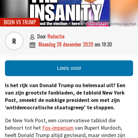
BIDEN VS TRUMP
De voorpagina van de New York Post
door
Redactie

R
maandag 28 december 2020
om
19:30

Lees voor
Is het rijk van Donald Trump nu helemaal uit? Een
van zijn grootste fanbladen, de tabloid New York
Post, smeekt de nukkige president om met zijn
‘antidemocratische staatsgreep’ te stoppen.
De New York Post, een conservatieve tabloid die
behoort tot het
Fox-imperium
van Rupert Murdoch,
heeft Donald Trump altijd gesteund, maar vinden zijn