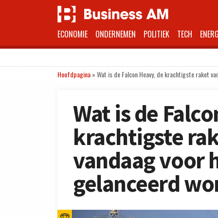
ECONOMIE
ONDERNEMEN
POLITIEK
TECH
ENERG
Hoofdpagina
»
Wat is de Falcon Heavy, de krachtigste raket v
Wat is de Falco
krachtigste rak
vandaag voor h
gelanceerd wo