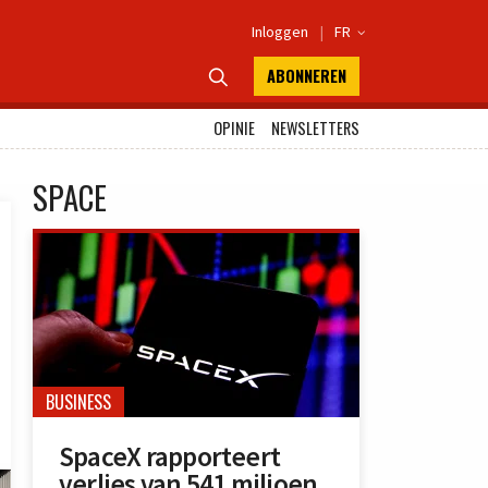
Inloggen
|
FR

ABONNEREN

OPINIE
NEWSLETTERS
SPACE
BUSINESS
SpaceX rapporteert
verlies van 541 miljoen