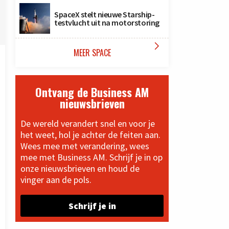
SpaceX stelt nieuwe Starship-
testvlucht uit na motorstoring

MEER SPACE
Ontvang de Business AM
nieuwsbrieven
De wereld verandert snel en voor je
het weet, hol je achter de feiten aan.
Wees mee met verandering, wees
mee met Business AM. Schrijf je in op
onze nieuwsbrieven en houd de
vinger aan de pols.
Schrijf je in