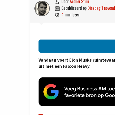
door
Andrei Stiru

gepubliceerd op
dinsdag 1 nove

4
min lezen

Vandaag voert Elon Musks ruimtevaart
uit met een Falcon Heavy.