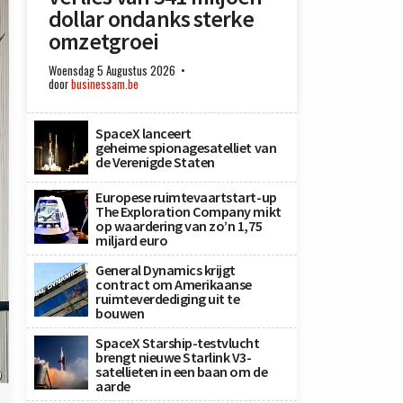
dollar ondanks sterke
omzetgroei
Woensdag 5 Augustus 2026
door
businessam.be
SpaceX lanceert
geheime spionagesatelliet van
de Verenigde Staten
Europese ruimtevaartstart-up
The Exploration Company mikt
op waardering van zo’n 1,75
miljard euro
General Dynamics krijgt
contract om Amerikaanse
ruimteverdediging uit te
bouwen
SpaceX Starship-testvlucht
brengt nieuwe Starlink V3-
satellieten in een baan om de
)
aarde